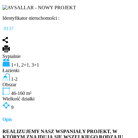
Identyfikator nieruchomości :
0137
Sypialnie
1+1, 2+1, 3+1
Łazienki
1-2
Obszar
46-160
m²
Wielkość działki
9
Opis
REALIZUJEMY NASZ WSPANIAŁY PROJEKT, W
KTÓRYM ZNAJDUJĄ SIĘ WSZELKIEGO RODZAJU