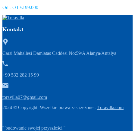
Od - OT €199.000
Kontakt
Carsi Mahallesi Damlatas Caddesi No:59/A Alanya/Antalya
+90 532 282 15 99
toravilla07@gmail.com
2024 © Copyright. Wszelkie prawa zastrzeżone -
Toravilla.com
|
'' budowanie swojej przyszłości ''