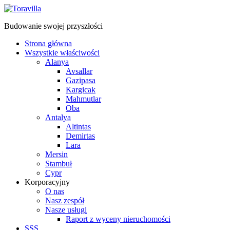
Budowanie swojej przyszłości
Strona główna
Wszystkie właściwości
Alanya
Avsallar
Gazipasa
Kargicak
Mahmutlar
Oba
Antalya
Altintas
Demirtas
Lara
Mersin
Stambuł
Cypr
Korporacyjny
O nas
Nasz zespół
Nasze usługi
Raport z wyceny nieruchomości
SSS