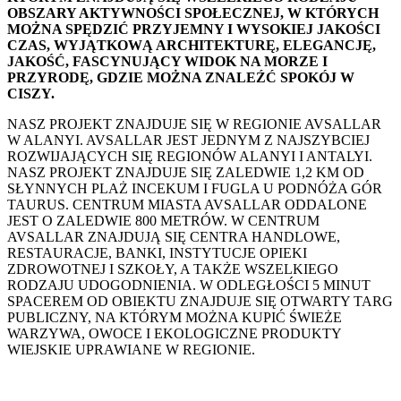
OBSZARY AKTYWNOŚCI SPOŁECZNEJ, W KTÓRYCH
MOŻNA SPĘDZIĆ PRZYJEMNY I WYSOKIEJ JAKOŚCI
CZAS, WYJĄTKOWĄ ARCHITEKTURĘ, ELEGANCJĘ,
JAKOŚĆ, FASCYNUJĄCY WIDOK NA MORZE I
PRZYRODĘ, GDZIE MOŻNA ZNALEŹĆ SPOKÓJ W
CISZY.
NASZ PROJEKT ZNAJDUJE SIĘ W REGIONIE AVSALLAR
W ALANYI. AVSALLAR JEST JEDNYM Z NAJSZYBCIEJ
ROZWIJAJĄCYCH SIĘ REGIONÓW ALANYI I ANTALYI.
NASZ PROJEKT ZNAJDUJE SIĘ ZALEDWIE 1,2 KM OD
SŁYNNYCH PLAŻ INCEKUM I FUGLA U PODNÓŻA GÓR
TAURUS. CENTRUM MIASTA AVSALLAR ODDALONE
JEST O ZALEDWIE 800 METRÓW. W CENTRUM
AVSALLAR ZNAJDUJĄ SIĘ CENTRA HANDLOWE,
RESTAURACJE, BANKI, INSTYTUCJE OPIEKI
ZDROWOTNEJ I SZKOŁY, A TAKŻE WSZELKIEGO
RODZAJU UDOGODNIENIA. W ODLEGŁOŚCI 5 MINUT
SPACEREM OD OBIEKTU ZNAJDUJE SIĘ OTWARTY TARG
PUBLICZNY, NA KTÓRYM MOŻNA KUPIĆ ŚWIEŻE
WARZYWA, OWOCE I EKOLOGICZNE PRODUKTY
WIEJSKIE UPRAWIANE W REGIONIE.