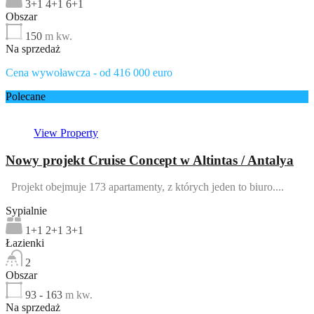
3+1 4+1 6+1
Obszar
150
m kw.
Na sprzedaż
Cena wywoławcza - od 416 000 euro
Polecane
View Property
Nowy projekt Cruise Concept w Altintas / Antalya
Projekt obejmuje 173 apartamenty, z których jeden to biuro....
Sypialnie
1+1 2+1 3+1
Łazienki
2
Obszar
93 - 163
m kw.
Na sprzedaż