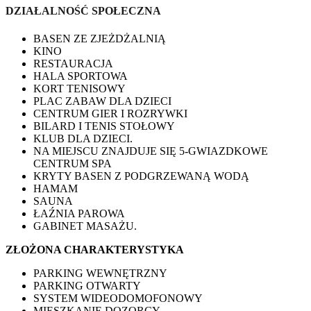
DZIAŁALNOŚĆ SPOŁECZNA
BASEN ZE ZJEŻDŻALNIĄ
KINO
RESTAURACJA
HALA SPORTOWA
KORT TENISOWY
PLAC ZABAW DLA DZIECI
CENTRUM GIER I ROZRYWKI
BILARD I TENIS STOŁOWY
KLUB DLA DZIECI.
NA MIEJSCU ZNAJDUJE SIĘ 5-GWIAZDKOWE
CENTRUM SPA
KRYTY BASEN Z PODGRZEWANĄ WODĄ
HAMAM
SAUNA
ŁAŹNIA PAROWA
GABINET MASAŻU.
ZŁOŻONA CHARAKTERYSTYKA
PARKING WEWNĘTRZNY
PARKING OTWARTY
SYSTEM WIDEODOMOFONOWY
MIESZKANIE DOZORCY