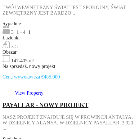
TWÓJ WEWNĘTRZNY ŚWIAT JEST SPOKOJNY, ŚWIAT
ZEWNĘTRZNY JEST BARDZO...
Sypialnie
3+1 - 4+1
Łazienki
3-5
Obszar
147-405
m²
Na sprzedaż, nowy projekt
Cena wywoławcza €485,000
View Property
PAYALLAR - NOWY PROJEKT
NASZ PROJEKT ZNAJDUJE SIĘ W PROWINCJI ANTALYA,
W DZIELNICY ALANYA, W DZIELNICY PAYALLAR, 3,920
...
Sypialnie