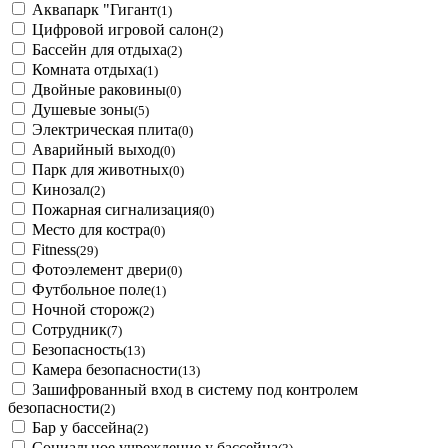
Аквапарк "Гигант
(1)
Цифровой игровой салон
(2)
Бассейн для отдыха
(2)
Комната отдыха
(1)
Двойные раковины
(0)
Душевые зоны
(5)
Электрическая плита
(0)
Аварийный выход
(0)
Парк для животных
(0)
Кинозал
(2)
Пожарная сигнализация
(0)
Место для костра
(0)
Fitness
(29)
Фотоэлемент двери
(0)
Футбольное поле
(1)
Ночной сторож
(2)
Сотрудник
(7)
Безопасность
(13)
Камера безопасности
(13)
Зашифрованный вход в систему под контролем
безопасности
(2)
Бар у бассейна
(2)
Социальное учреждение у бассейна