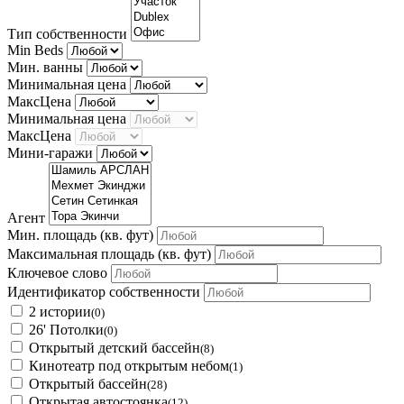
Тип собственности
Min Beds
Мин. ванны
Минимальная цена
МаксЦена
Минимальная цена
МаксЦена
Мини-гаражи
Агент
Мин. площадь
(кв. фут)
Максимальная площадь
(кв. фут)
Ключевое слово
Идентификатор собственности
2 истории
(0)
26' Потолки
(0)
Открытый детский бассейн
(8)
Кинотеатр под открытым небом
(1)
Открытый бассейн
(28)
Открытая автостоянка
(12)