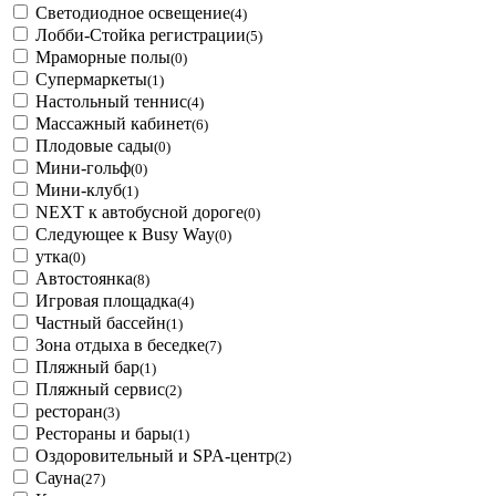
Светодиодное освещение
(4)
Лобби-Стойка регистрации
(5)
Мраморные полы
(0)
Супермаркеты
(1)
Настольный теннис
(4)
Массажный кабинет
(6)
Плодовые сады
(0)
Мини-гольф
(0)
Мини-клуб
(1)
NEXT к автобусной дороге
(0)
Следующее к Busy Way
(0)
утка
(0)
Автостоянка
(8)
Игровая площадка
(4)
Частный бассейн
(1)
Зона отдыха в беседке
(7)
Пляжный бар
(1)
Пляжный сервис
(2)
ресторан
(3)
Рестораны и бары
(1)
Оздоровительный и SPA-центр
(2)
Сауна
(27)