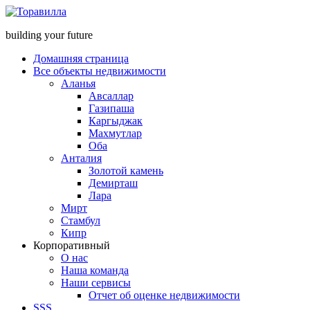
building your future
Домашняя страница
Все объекты недвижимости
Аланья
Авсаллар
Газипаша
Каргыджак
Махмутлар
Оба
Анталия
Золотой камень
Демирташ
Лара
Мирт
Стамбул
Кипр
Корпоративный
О нас
Наша команда
Наши сервисы
Отчет об оценке недвижимости
SSS