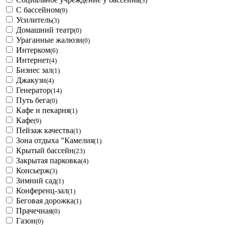
(3)
С бассейном
(9)
Усилитель
(3)
Домашний театр
(0)
Ураганные жалюзи
(0)
Интерком
(6)
Интернет
(4)
Бизнес зал
(1)
Джакузи
(4)
Генератор
(14)
Путь бега
(0)
Кафе и пекарня
(1)
Кафе
(9)
Пейзаж качества
(1)
Зона отдыха "Камелия
(1)
Крытый бассейн
(23)
Закрытая парковка
(4)
Консьерж
(3)
Зимний сад
(1)
Конференц-зал
(1)
Беговая дорожка
(1)
Прачечная
(0)
Газон
(0)