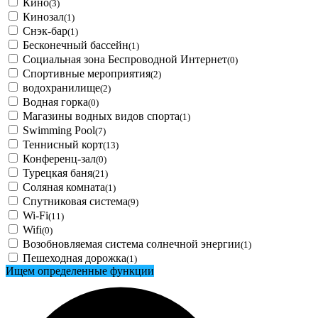
Кино
(3)
Кинозал
(1)
Снэк-бар
(1)
Бесконечный бассейн
(1)
Социальная зона Беспроводной Интернет
(0)
Спортивные мероприятия
(2)
водохранилище
(2)
Водная горка
(0)
Магазины водных видов спорта
(1)
Swimming Pool
(7)
Теннисный корт
(13)
Конференц-зал
(0)
Турецкая баня
(21)
Соляная комната
(1)
Спутниковая система
(9)
Wi-Fi
(11)
Wifi
(0)
Возобновляемая система солнечной энергии
(1)
Пешеходная дорожка
(1)
Ищем определенные функции