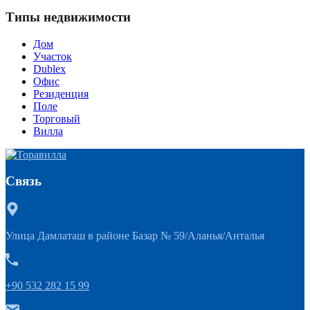
Типы недвижимости
Дом
Участок
Dublex
Офис
Резиденция
Поле
Торговый
Вилла
Связь
Улица Дамлаташ в районе Базар № 59/Аланья/Анталья
+90 532 282 15 99