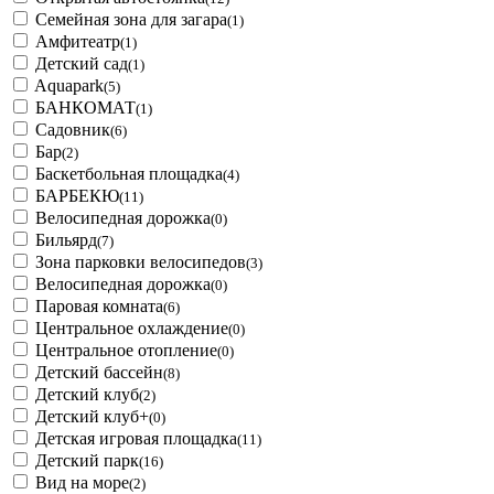
Семейная зона для загара
(1)
Амфитеатр
(1)
Детский сад
(1)
Aquapark
(5)
БАНКОМАТ
(1)
Садовник
(6)
Бар
(2)
Баскетбольная площадка
(4)
БАРБЕКЮ
(11)
Велосипедная дорожка
(0)
Бильярд
(7)
Зона парковки велосипедов
(3)
Велосипедная дорожка
(0)
Паровая комната
(6)
Центральное охлаждение
(0)
Центральное отопление
(0)
Детский бассейн
(8)
Детский клуб
(2)
Детский клуб+
(0)
Детская игровая площадка
(11)
Детский парк
(16)
Вид на море
(2)