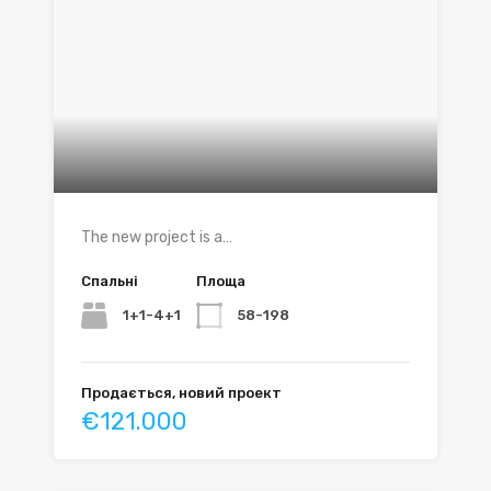
The new project is a…
Спальні
Площа
1+1-4+1
58-198
Продається, новий проект
€121.000