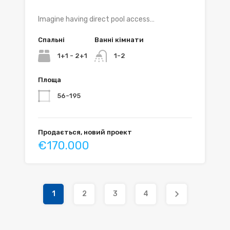
Imagine having direct pool access…
Спальні
Ванні кімнати
1+1 - 2+1
1-2
Площа
56-195
Продається, новий проект
€170.000
1
2
3
4