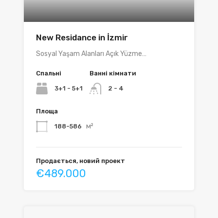
New Residance in İzmir
Sosyal Yaşam Alanları Açık Yüzme…
Спальні
Ванні кімнати
3+1 - 5+1
2 - 4
Площа
м²
188-586
Продається, новий проект
€489.000