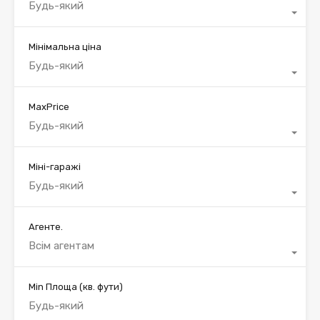
Будь-який
Мінімальна ціна
Будь-який
MaxPrice
Будь-який
Міні-гаражі
Будь-який
Агенте.
Всім агентам
Min Площа
(кв. фути)