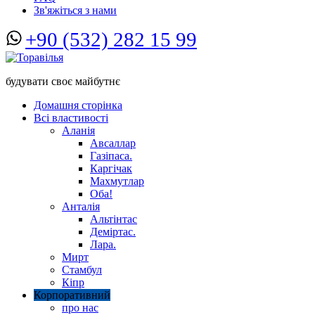
Зв'яжіться з нами
+90 (532) 282 15 99
будувати своє майбутнє
Домашня сторінка
Всі властивості
Аланія
Авсаллар
Газіпаса.
Каргічак
Махмутлар
Оба!
Анталія
Альтінтас
Деміртас.
Лара.
Мирт
Стамбул
Кіпр
Корпоративний
про нас