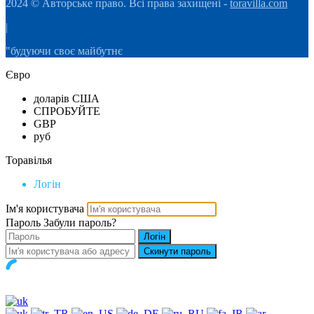
2024 © Авторське право. Всі права захищені -
toravilla.com
|
"будуючи своє майбутнє
Євро
доларів США
СПРОБУЙТЕ
GBP
руб
Торавілья
Логін
Ім'я користувача
Пароль
Забули пароль?
Логін
Скинути пароль