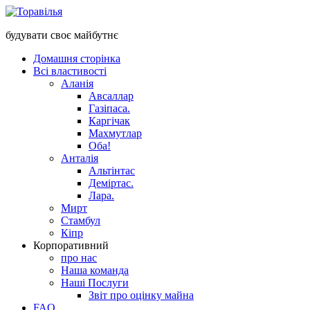
будувати своє майбутнє
Домашня сторінка
Всі властивості
Аланія
Авсаллар
Газіпаса.
Каргічак
Махмутлар
Оба!
Анталія
Альтінтас
Деміртас.
Лара.
Мирт
Стамбул
Кіпр
Корпоративний
про нас
Наша команда
Наші Послуги
Звіт про оцінку майна
FAQ