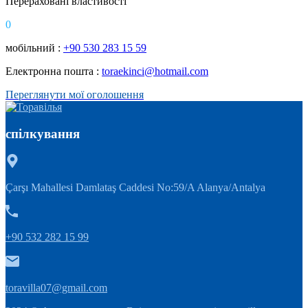
Перераховані властивості
0
мобільний :
+90 530 283 15 59
Електронна пошта :
toraekinci@hotmail.com
Переглянути мої оголошення
спілкування
Çarşı Mahallesi Damlataş Caddesi No:59/A Alanya/Antalya
+90 532 282 15 99
toravilla07@gmail.com