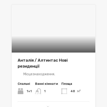
Анталія / Алтинтас Нові
резиденції
Місцезнаходження.
Спальні
Ванні кімнати
Площа
м²
1+1
48
1