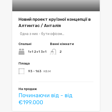
Новий проект круїзної концепції в
Алтинтас / Анталія
Одна з них - бути офісом...
Спальні
Ванні кімнати
1+1 2+1 3+1
2
Площа
кв.м
93 - 163
На продаж
Починаючи від - від
€199.000