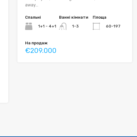
away…
Спальні
Ванні кімнати
Площа
1+1 - 4+1
60-197
1-3
На продаж
€209.000