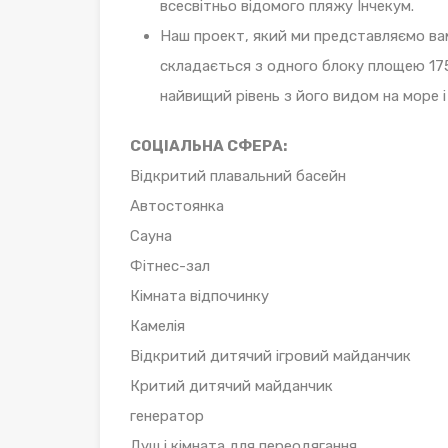
всесвітньо відомого пляжу Інчекум.
Наш проект, який ми представляємо ва
складається з одного блоку площею 1751
найвищий рівень з його видом на море і 
СОЦІАЛЬНА СФЕРА:
Відкритий плавальний басейн
Автостоянка
Сауна
Фітнес-зал
Кімната відпочинку
Камелія
Відкритий дитячий ігровий майданчик
Критий дитячий майданчик
генератор
Душ і кімната для переодягання