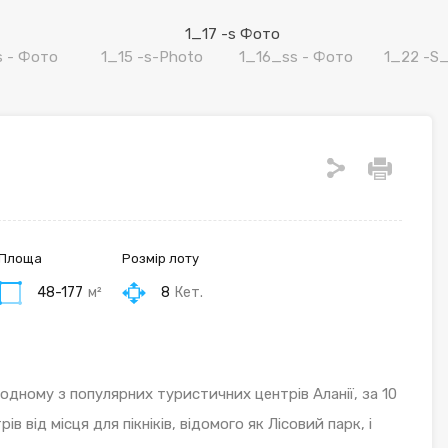
Площа
Розмір лоту
48-177
м²
8
Кет.
одному з популярних туристичних центрів Аланії, за 10
в від місця для пікніків, відомого як Лісовий парк, і