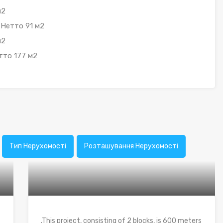
м2
 Нетто 91 м2
м2
тто 177 м2
Тип Нерухомості
Розташування Нерухомості
.This project, consisting of 2 blocks, is 600 meters