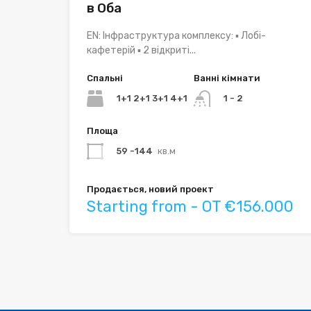
в Оба
EN: Інфраструктура комплексу: ▪ Лобі-
кафетерій ▪ 2 відкриті...
Спальні
Ванні кімнати
1+1 2+1 3+1 4+1
1 - 2
Площа
59 -144
кв.м
Продається, новий проект
Starting from - OT €156.000