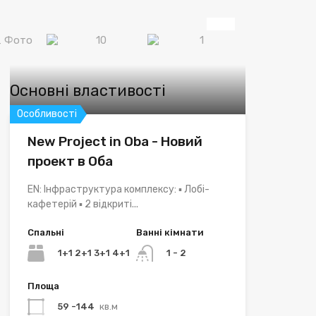
Основні властивості
Особливості
New Project in Oba - Новий
проект в Оба
EN: Інфраструктура комплексу: ▪ Лобі-
кафетерій ▪ 2 відкриті...
Спальні
Ванні кімнати
1+1 2+1 3+1 4+1
1 - 2
Площа
59 -144
кв.м