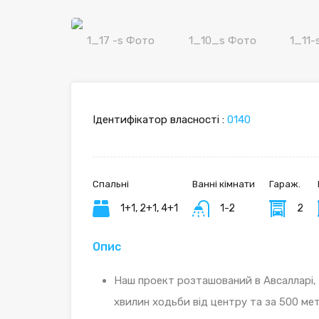
Ідентифікатор власності :
0140
Спальні
Ванні кімнати
Гараж.
1+1, 2+1, 4+1
1-2
2
Опис
Наш проект розташований в Авсалларі, 
хвилин ходьби від центру та за 500 метрі