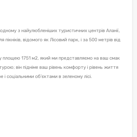
одному з найулюбленіших туристичних центрів Аланії,
я пікніків, відомого як Лісовий парк, і за 500 метрів від
у площею 1751 м2, який ми представляємо на ваш смак
урою; він підніме ваш рівень комфорту і рівень життя
 і соціальними об'єктами в зеленому лісі.