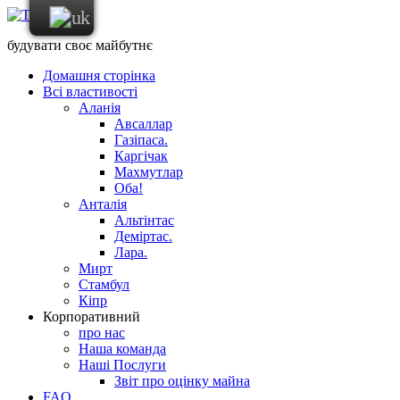
будувати своє майбутнє
Домашня сторінка
Всі властивості
Аланія
Авсаллар
Газіпаса.
Каргічак
Махмутлар
Оба!
Анталія
Альтінтас
Деміртас.
Лара.
Мирт
Стамбул
Кіпр
Корпоративний
про нас
Наша команда
Наші Послуги
Звіт про оцінку майна
FAQ