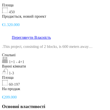
Площа
450
Продається, новий проект
€1.320.000
Переглянути Власність
.This project, consisting of 2 blocks, is 600 meters away…
Спальні
1+1 - 4+1
Ванні кімнати
1-3
Площа
60-197
На продаж
€209.000
Основні властивості