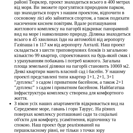
районі Тюрклер, проект знаходиться всього в 400 метрах
від моря. Ви зможете прогулятися природним парком,
що знаходиться поруч з нашим проектом, відпочити в
сосновому лісі або зайнятися спортом, а також подихати
насиченим киснем повітрям. Вдале розташування
житлового комплексу на пагорбі відкриває панорамний
вид на море і навколишню природу. Ділянка знаходиться
всього в 45 хвилинах їзди на автомобілі від аеропорту
Газіпаша і в 117 км від аеропорту Анталії. Наш проект
складається з шести триповерхових блоків із загальною
кількістю 99 квартир, спроектованих на будь-який смак і
з урахуванням побажань і потреб кожного. Загальна
площа земельної ділянки на пагорбі становить 10069 м2.
Деякі квартири мають власний сад і басейн. У нашому
проекті представлені типи квартир 1+1, 2+1, 3+1
"дуплекс" з садом і приватним басейном, а також 2+1
"дуплекс" з садом і приватним басейном. Найбагатша
інфраструктура комплексу створена для комфортного
життя.
З вікон усіх наших апартаментів відкривається вид на
Середземне море, гавань і гори Таурус. На різних
поверхах комплексу розташовані сади та соціальні
об'єкти для комфорту, усамітнення, відпочинку та
спокою. Наш проект буде реалізований на
першокласному рівні, не тільки з точки зору