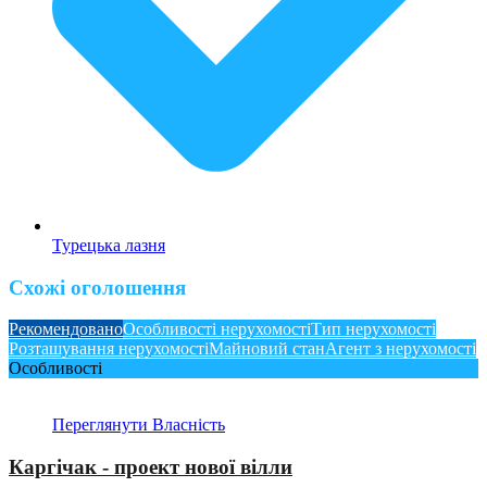
Турецька лазня
Схожі оголошення
Рекомендовано
Особливості нерухомості
Тип нерухомості
Розташування нерухомості
Майновий стан
Агент з нерухомості
Особливості
Переглянути Власність
Каргічак - проект нової вілли