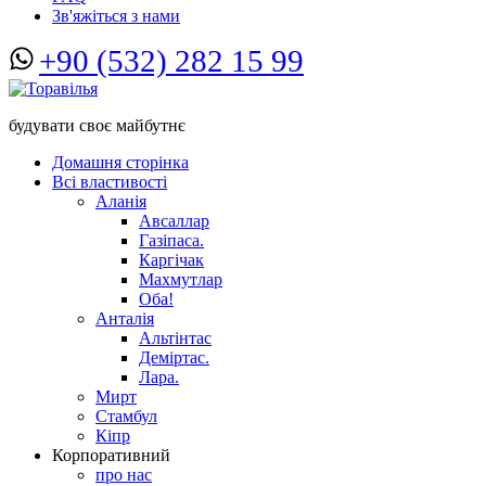
Зв'яжіться з нами
+90 (532) 282 15 99
будувати своє майбутнє
Домашня сторінка
Всі властивості
Аланія
Авсаллар
Газіпаса.
Каргічак
Махмутлар
Оба!
Анталія
Альтінтас
Деміртас.
Лара.
Мирт
Стамбул
Кіпр
Корпоративний
про нас