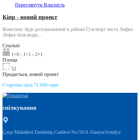
Переглянути Власність
Кіпр - новий проект
Комплекс буде розташований в районі Гузелюрт міста Лефке.
Лефке біля моря...
Спальні
1+0 - 1+1 - 2+1
Площа
52
Продається, новий проект
Стартова ціна 71 000 євро
спілкування
Çarşı Mahallesi Damlataş Caddesi No:59/A Alanya/Antalya