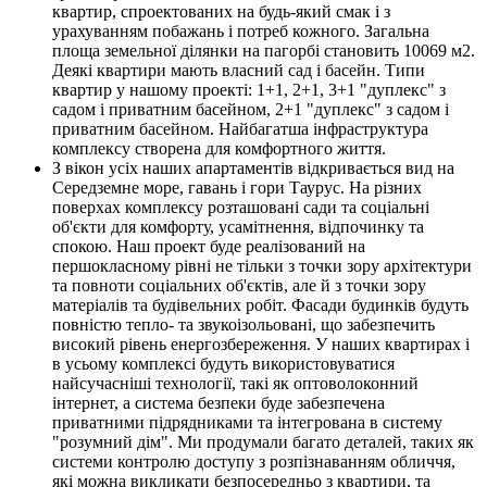
квартир, спроектованих на будь-який смак і з
урахуванням побажань і потреб кожного. Загальна
площа земельної ділянки на пагорбі становить 10069 м2.
Деякі квартири мають власний сад і басейн. Типи
квартир у нашому проекті: 1+1, 2+1, 3+1 "дуплекс" з
садом і приватним басейном, 2+1 "дуплекс" з садом і
приватним басейном. Найбагатша інфраструктура
комплексу створена для комфортного життя.
З вікон усіх наших апартаментів відкривається вид на
Середземне море, гавань і гори Таурус. На різних
поверхах комплексу розташовані сади та соціальні
об'єкти для комфорту, усамітнення, відпочинку та
спокою. Наш проект буде реалізований на
першокласному рівні не тільки з точки зору архітектури
та повноти соціальних об'єктів, але й з точки зору
матеріалів та будівельних робіт. Фасади будинків будуть
повністю тепло- та звукоізольовані, що забезпечить
високий рівень енергозбереження. У наших квартирах і
в усьому комплексі будуть використовуватися
найсучасніші технології, такі як оптоволоконний
інтернет, а система безпеки буде забезпечена
приватними підрядниками та інтегрована в систему
"розумний дім". Ми продумали багато деталей, таких як
системи контролю доступу з розпізнаванням обличчя,
які можна викликати безпосередньо з квартири, та