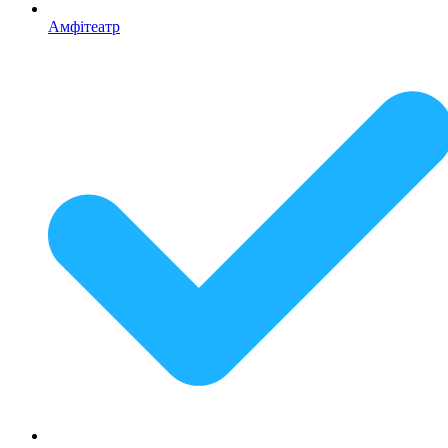
Амфітеатр