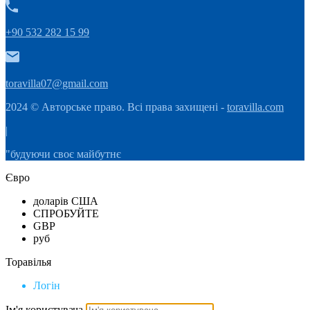
+90 532 282 15 99
toravilla07@gmail.com
2024 © Авторське право. Всі права захищені -
toravilla.com
|
"будуючи своє майбутнє
Євро
доларів США
СПРОБУЙТЕ
GBP
руб
Торавілья
Логін
Ім'я користувача