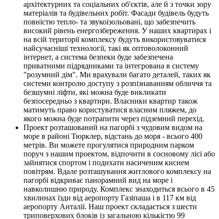
архітектурних та соціальних об'єктів, але й з точки зору
матеріалів та будівельних робіт. Фасади будівель будуть
повністю тепло- та звукоізольовані, що забезпечить
високий рівень енергозбереження. У наших квартирах і
на всій території комплексу будуть використовуватися
найсучасніші технології, такі як оптоволоконний
інтернет, а система безпеки буде забезпечена
приватними підрядниками та інтегрована в систему
"розумний дім". Ми врахували багато деталей, таких як
системи контролю доступу з розпізнаванням обличчя та
безшумні ліфти, які можна буде викликати
безпосередньо з квартири. Власники квартир також
матимуть право користуватися власним пляжем, до
якого можна буде потрапити через підземний перехід.
Проект розташований на пагорбі з чудовим видом на
море в районі Тюрклер, відстань до моря - всього 400
метрів. Ви можете прогулятися природним парком
поруч з нашим проектом, відпочити в сосновому лісі або
зайнятися спортом і подихати насиченим киснем
повітрям. Вдале розташування житлового комплексу на
пагорбі відкриває панорамний вид на море і
навколишню природу. Комплекс знаходиться всього в 45
хвилинах їзди від аеропорту Газіпаша і в 117 км від
аеропорту Анталії. Наш проект складається з шести
триповерхових блоків із загальною кількістю 99