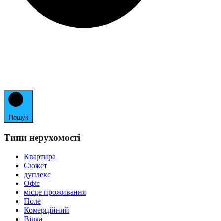
Пошук
Типи нерухомості
Квартира
Сюжет
дуплекс
Офіс
місце проживання
Поле
Комерційний
Вілла