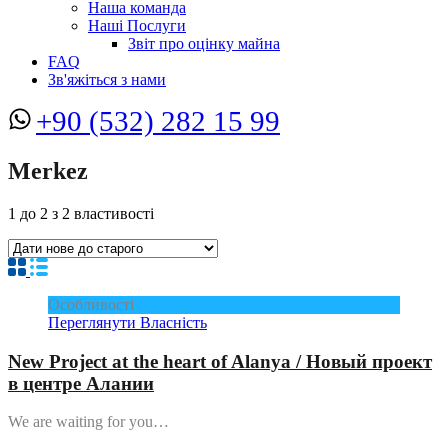
Наша команда
Наші Послуги
Звіт про оцінку майна
FAQ
Зв'яжіться з нами
+90 (532) 282 15 99
Merkez
1
до
2
з
2
властивості
Особливості
Переглянути Власність
New Project at the heart of Alanya / Новый проект
в центре Алании
We are waiting for you…