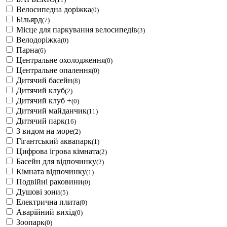
Велосипедна доріжка
(0)
Більярд
(7)
Місце для паркування велосипедів
(3)
Велодоріжка
(0)
Парна
(6)
Центральне охолодження
(0)
Центральне опалення
(0)
Дитячий басейн
(8)
Дитячий клуб
(2)
Дитячий клуб +
(0)
Дитячий майданчик
(11)
Дитячий парк
(16)
З видом на море
(2)
Гігантський аквапарк
(1)
Цифрова ігрова кімната
(2)
Басейн для відпочинку
(2)
Кімната відпочинку
(1)
Подвійні раковини
(0)
Душові зони
(5)
Електрична плита
(0)
Аварійний вихід
(0)
Зоопарк
(0)