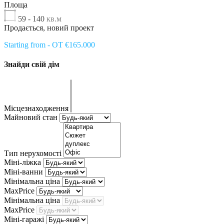
Площа
59 - 140
кв.м
Продається, новий проект
Starting from - OT €165.000
Знайди свій дім
Місцезнаходження
Майновий стан
Тип нерухомості
Міні-ліжка
Міні-ванни
Мінімальна ціна
MaxPrice
Мінімальна ціна
MaxPrice
Міні-гаражі