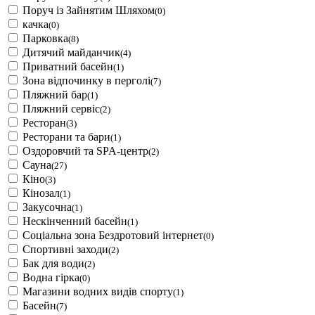
Поруч із Зайнятим Шляхом
(0)
качка
(0)
Парковка
(8)
Дитячий майданчик
(4)
Приватний басейн
(1)
Зона відпочинку в перголі
(7)
Пляжний бар
(1)
Пляжний сервіс
(2)
Ресторан
(3)
Ресторани та бари
(1)
Оздоровчий та SPA-центр
(2)
Сауна
(27)
Кіно
(3)
Кінозал
(1)
Закусочна
(1)
Нескінченний басейн
(1)
Соціальна зона Бездротовий інтернет
(0)
Спортивні заходи
(2)
Бак для води
(2)
Водна гірка
(0)
Магазини водних видів спорту
(1)
Басейн
(7)