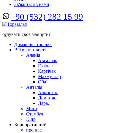
Зв'яжіться з нами
+90 (532) 282 15 99
будувати своє майбутнє
Домашня сторінка
Всі властивості
Аланія
Авсаллар
Газіпаса.
Каргічак
Махмутлар
Оба!
Анталія
Альтінтас
Деміртас.
Лара.
Мирт
Стамбул
Кіпр
Корпоративний
про нас