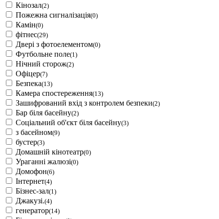
Кінозал
(2)
Пожежна сигналізація
(0)
Камін
(0)
фітнес
(29)
Двері з фотоелементом
(0)
Футбольне поле
(1)
Нічний сторож
(2)
Офіцер
(7)
Безпека
(13)
Камера спостереження
(13)
Зашифрований вхід з контролем безпеки
(2)
Бар біля басейну
(2)
Соціальний об'єкт біля басейну
(3)
з басейном
(9)
бустер
(3)
Домашній кінотеатр
(0)
Ураганні жалюзі
(0)
Домофон
(6)
Інтернет
(4)
Бізнес-зал
(1)
Джакузі.
(4)
генератор
(14)