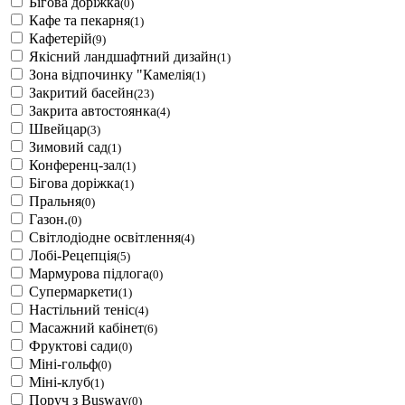
Бігова доріжка
(0)
Кафе та пекарня
(1)
Кафетерій
(9)
Якісний ландшафтний дизайн
(1)
Зона відпочинку "Камелія
(1)
Закритий басейн
(23)
Закрита автостоянка
(4)
Швейцар
(3)
Зимовий сад
(1)
Конференц-зал
(1)
Бігова доріжка
(1)
Пральня
(0)
Газон.
(0)
Світлодіодне освітлення
(4)
Лобі-Рецепція
(5)
Мармурова підлога
(0)
Супермаркети
(1)
Настільний теніс
(4)
Масажний кабінет
(6)
Фруктові сади
(0)
Міні-гольф
(0)
Міні-клуб
(1)
Поруч з Busway
(0)