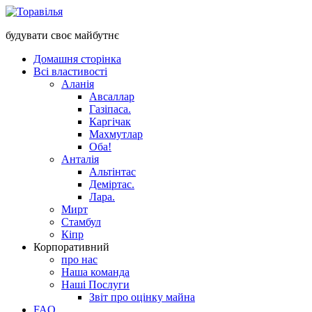
будувати своє майбутнє
Домашня сторінка
Всі властивості
Аланія
Авсаллар
Газіпаса.
Каргічак
Махмутлар
Оба!
Анталія
Альтінтас
Деміртас.
Лара.
Мирт
Стамбул
Кіпр
Корпоративний
про нас
Наша команда
Наші Послуги
Звіт про оцінку майна
FAQ