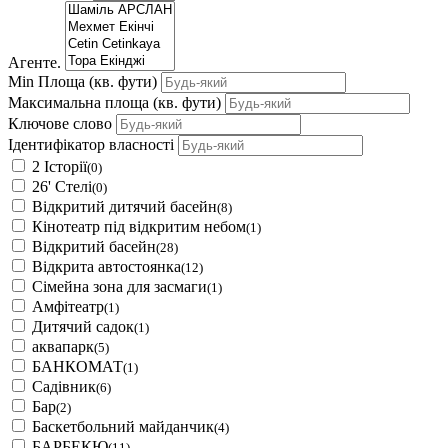
Агенте.
Min Площа
(кв. фути)
Максимальна площа
(кв. фути)
Ключове слово
Ідентифікатор власності
2 Історії
(0)
26' Стелі
(0)
Відкритий дитячий басейн
(8)
Кінотеатр під відкритим небом
(1)
Відкритий басейн
(28)
Відкрита автостоянка
(12)
Сімейна зона для засмаги
(1)
Амфітеатр
(1)
Дитячий садок
(1)
аквапарк
(5)
БАНКОМАТ
(1)
Садівник
(6)
Бар
(2)
Баскетбольний майданчик
(4)
БАРБЕКЮ
(11)