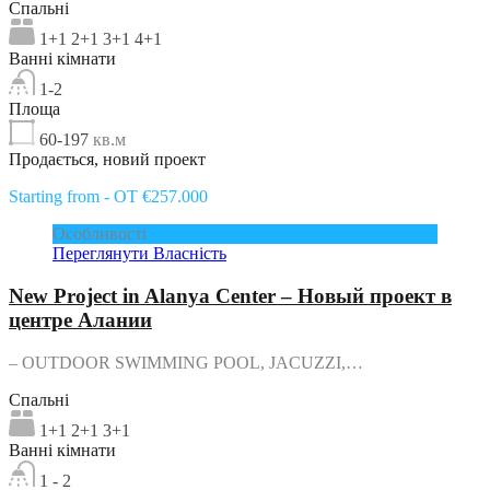
Спальні
1+1 2+1 3+1 4+1
Ванні кімнати
1-2
Площа
60-197
кв.м
Продається, новий проект
Starting from - OT €257.000
Особливості
Переглянути Власність
New Project in Alanya Center – Новый проект в
центре Алании
– OUTDOOR SWIMMING POOL, JACUZZI,…
Спальні
1+1 2+1 3+1
Ванні кімнати
1 - 2