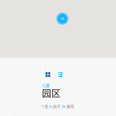
14
儿童
园区
1
至
6
由于
16
属性