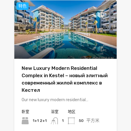
特色
New Luxury Modern Residential
Complex in Kestel – новый элитный
современный жилой комплекс в
Кестел
Our new luxury modern residential…
卧室
浴室
地区
平方米
1+1 2+1
50
1