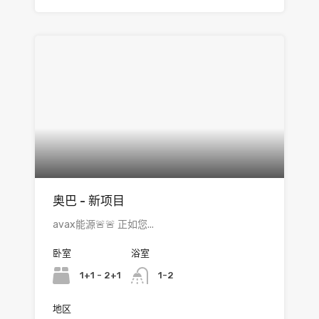
奥巴 - 新项目
avax能源🚨🚨 正如您...
卧室
浴室
1+1 - 2+1
1-2
地区