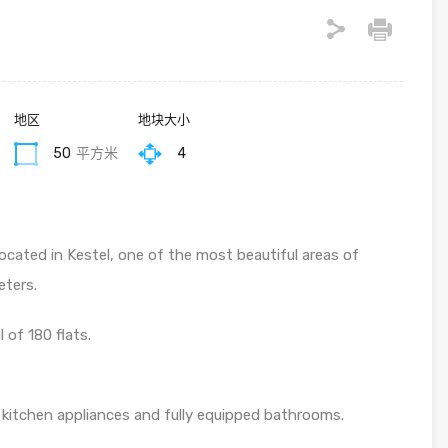
地区
地块大小
50
平方米
4
ocated in Kestel, one of the most beautiful areas of
eters.
l of 180 flats.
h kitchen appliances and fully equipped bathrooms.