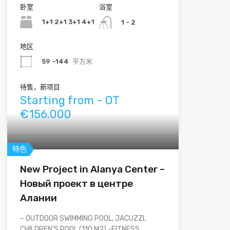
卧室
浴室
1+1 2+1 3+1 4+1
1 - 2
地区
59 -144
平方米
待售，新项目
Starting from - OT
€156.000
特色
New Project in Alanya Center –
Новый проект в центре
Алании
– OUTDOOR SWIMMING POOL, JACUZZI,
CHILDREN’S POOL (110 M2) -FITNESS…