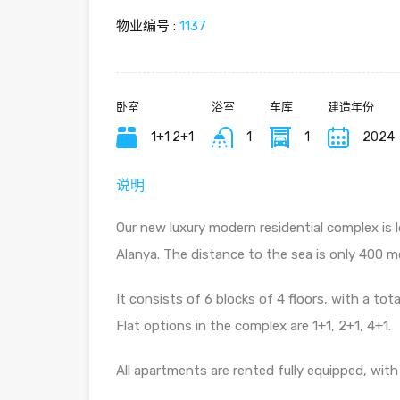
物业编号 :
1137
卧室
浴室
车库
建造年份
1+1 2+1
1
1
2024
说明
Our new luxury modern residential complex is l
Alanya. The distance to the sea is only 400 m
It consists of 6 blocks of 4 floors, with a tota
Flat options in the complex are 1+1, 2+1, 4+1.
All apartments are rented fully equipped, wit