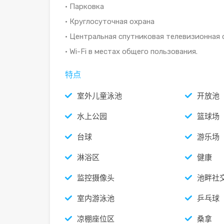
• Парковка
• Круглосуточная охрана
• Центральная спутниковая телевизионная
• Wi-Fi в местах общего пользования.
特点
室外儿童泳池
开放池
水上公园
篮球场
台球
游乐场
淋浴区
健康
监控摄像头
池畔社
室内游泳池
乒乓球
凉棚座位区
桑拿