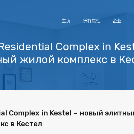
主页
所有属性
企业
esidential Complex in Kes
ый жилой комплекс в Ке
al Complex in Kestel – новый элитны
кс в Кестел