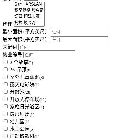
代理
最小面积
(平方英尺）
最大面积
(平方英尺）
关键词
物业编号
2 个故事
(0)
26' 吊顶
(0)
室外儿童泳池
(8)
露天电影院
(1)
开放池
(28)
开放式停车场
(12)
家庭日光浴区
(1)
圆形剧场
(1)
幼儿园
(1)
水上公园
(5)
自动取款机
(1)