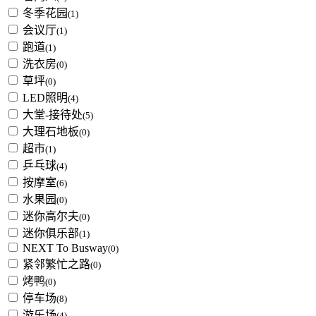
冬季花园
(1)
会议厅
(1)
跑道
(1)
洗衣房
(0)
草坪
(0)
LED照明
(4)
大堂-接待处
(5)
大理石地板
(0)
超市
(1)
乒乓球
(4)
按摩室
(6)
水果园
(0)
迷你高尔夫
(0)
迷你俱乐部
(1)
NEXT To Busway
(0)
紧邻繁忙之路
(0)
烤鸭
(0)
停车场
(8)
游乐场
(4)