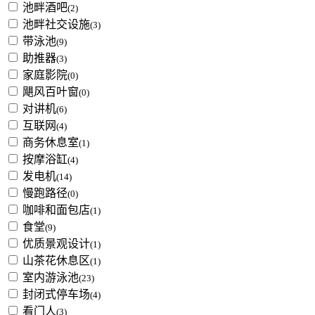
池畔酒吧
(2)
池畔社交设施
(3)
带泳池
(9)
助推器
(3)
家庭影院
(0)
飓风百叶窗
(0)
对讲机
(6)
互联网
(4)
商务休息室
(1)
按摩浴缸
(4)
发电机
(14)
慢跑路径
(0)
咖啡和面包店
(1)
食堂
(9)
优质景观设计
(1)
山茶花休息区
(1)
室内游泳池
(23)
封闭式停车场
(4)
看门人
(3)