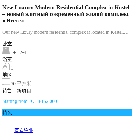
New Luxury Modern Residential Complex in Kestel
– новый элитный современный жилой комплекс
в Кестел
Our new luxury modern residential complex is located in Kestel,…
卧室
1+1 2+1
浴室
1
地区
50
平方米
待售，新项目
Starting from - OT €152.000
特色
查看物业