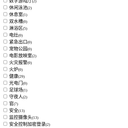
数字游戏厅
(2)
休闲泳池
(2)
休息室
(1)
双水槽
(0)
淋浴区
(5)
电灶
(0)
紧急出口
(0)
宠物公园
(0)
电影放映室
(2)
火灾报警
(0)
火炉
(0)
健康
(29)
光电门
(0)
足球场
(1)
守夜人
(2)
官
(7)
安全
(13)
监控摄像头
(13)
安全控制加密登录
(2)