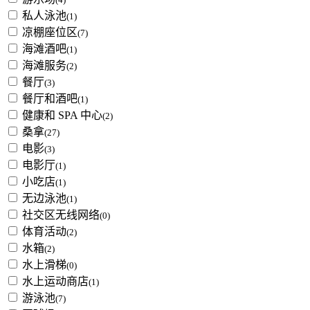
私人泳池
(1)
凉棚座位区
(7)
海滩酒吧
(1)
海滩服务
(2)
餐厅
(3)
餐厅和酒吧
(1)
健康和 SPA 中心
(2)
桑拿
(27)
电影
(3)
电影厅
(1)
小吃店
(1)
无边泳池
(1)
社交区无线网络
(0)
体育活动
(2)
水箱
(2)
水上滑梯
(0)
水上运动商店
(1)
游泳池
(7)