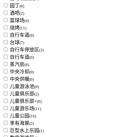
园丁
(6)
酒吧
(2)
篮球场
(4)
烧烤
(11)
自行车道
(0)
台球
(7)
自行车停放区
(3)
自行车道
(0)
蒸汽房
(6)
中央冷却
(0)
中央供暖
(0)
儿童游泳池
(8)
儿童俱乐部
(2)
儿童俱乐部+
(0)
儿童游乐场
(11)
儿童公园
(16)
享有海景
(2)
巨型水上乐园
(1)