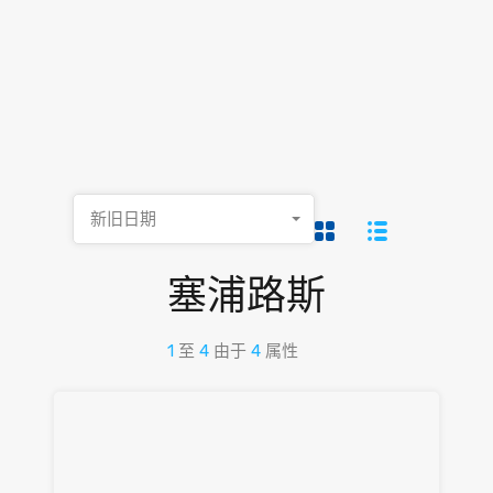
新旧日期
塞浦路斯
1
至
4
由于
4
属性