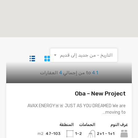
التاريخ - من جديد إلى قديم
1
4
to
من إجمالي
4
العقارات
Oba – New Project
AVAX ENERGY🚨🚨 JUST AS YOU DREAMED We are
moving to…
غرف النوم
الحمامات
المنطقة
m2
47-103
1+1 - 2+1
1-2