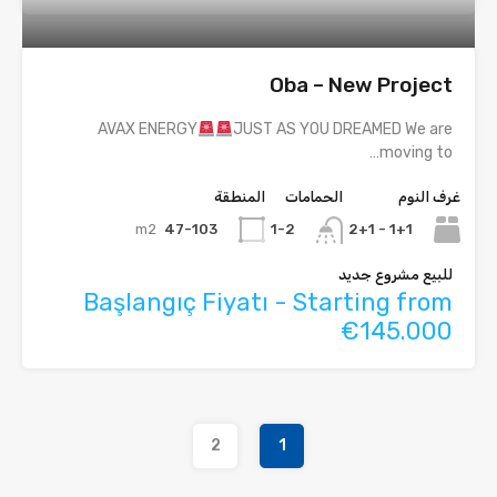
Oba – New Project
AVAX ENERGY
JUST AS YOU DREAMED We are
moving to…
غرف النوم
الحمامات
المنطقة
m2
47-103
1+1 - 2+1
1-2
للبيع مشروع جديد
Başlangıç Fiyatı - Starting from
€145.000
2
1