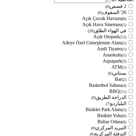
2 قصص
(0)
26' السقوف
(0)
Açık Çocuk Havuzu
(8)
Açık Hava Sineması
(1)
في الهواء الطلق
(28)
Açık Otopark
(12)
Aileye Özel Güneşlenme Alanı
(1)
Amfi Tiyatro
(1)
Anaokulu
(1)
Aquapark
(5)
ATM
(1)
بستاني
(6)
Bar
(2)
Basketbol Sahası
(4)
BBQ
(11)
الدراجة الطريق
(0)
البلياردو
(7)
Bisiklet Park Alanı
(3)
Bisiklet Yolu
(0)
Buhar Odası
(6)
التبريد المركزي
(0)
التدفئة المركزية
(0)