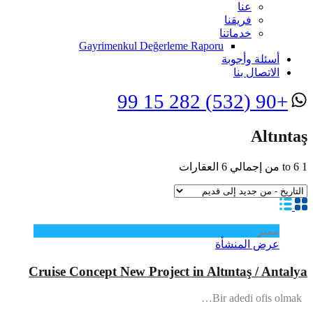
عنا
فريقنا
خدماتنا
Gayrimenkul Değerleme Raporu
أسئلة وأجوبة
الاتصال بنا
+90 (532) 282 15 99
Altıntaş
1
6
to
من إجمالي
6
العقارات
مميز
عرض المنشأة
Cruise Concept New Project in Altıntaş / Antalya
Bir adedi ofis olmak…