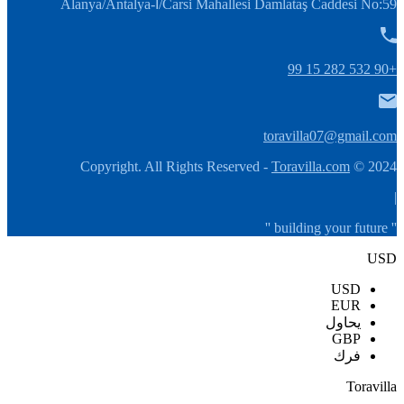
Carsi Mahallesi Damlataş Caddesi No:59/أ-Alanya/Antalya
+90 532 282 15 99
toravilla07@gmail.com
Toravilla.com
2024 © Copyright. All Rights Reserved -
|
'' building your future ''
USD
USD
EUR
يحاول
GBP
فرك
Toravilla