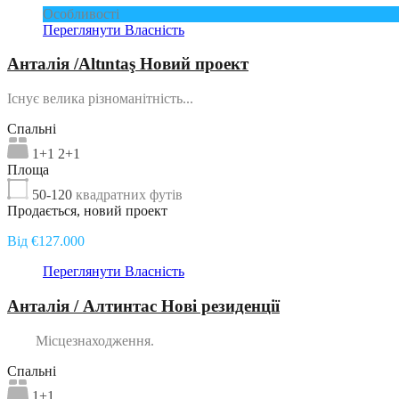
Особливості
Переглянути Власність
Анталія /Altıntaş Новий проект
Існує велика різноманітність...
Спальні
1+1 2+1
Площа
50-120
квадратних футів
Продається, новий проект
Від €127.000
Переглянути Власність
Анталія / Алтинтас Нові резиденції
Місцезнаходження.
Спальні
1+1