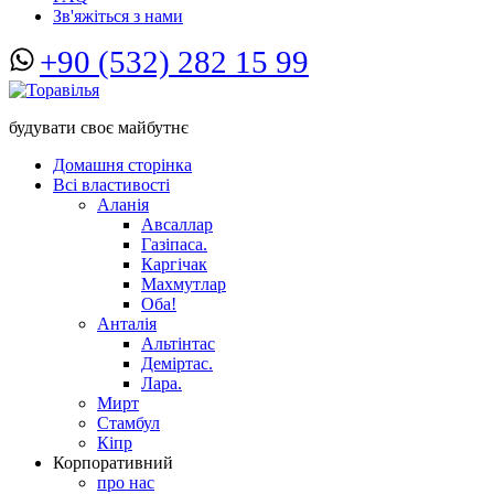
Зв'яжіться з нами
+90 (532) 282 15 99
будувати своє майбутнє
Домашня сторінка
Всі властивості
Аланія
Авсаллар
Газіпаса.
Каргічак
Махмутлар
Оба!
Анталія
Альтінтас
Деміртас.
Лара.
Мирт
Стамбул
Кіпр
Корпоративний
про нас