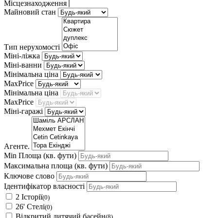
Місцезнаходження
Майновий стан
Тип нерухомості
Міні-ліжка
Міні-ванни
Мінімальна ціна
MaxPrice
Мінімальна ціна
MaxPrice
Міні-гаражі
Агенте.
Min Площа
(кв. фути)
Максимальна площа
(кв. фути)
Ключове слово
Ідентифікатор власності
2 Історії
(0)
26' Стелі
(0)
Відкритий дитячий басейн
(8)