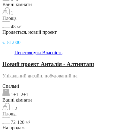
Ванні кімнати
1
Площа
48
м²
Продається, новий проект
€181.000
Переглянути Власність
Новий проект Анталія - Алтинташ
Унікальний дизайн, побудований на.
Спальні
1+1. 2+1
Ванні кімнати
1-2
Площа
72-120
м²
На продаж