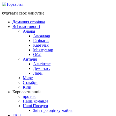
будувати своє майбутнє
Домашня сторінка
Всі властивості
Аланія
Авсаллар
Газіпаса.
Каргічак
Махмутлар
Оба!
Анталія
Альтінтас
Деміртас.
Лара.
Мирт
Стамбул
Кіпр
Корпоративний
про нас
Наша команда
Наші Послуги
Звіт про оцінку майна
FAQ