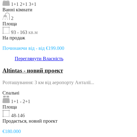
1+1 2+1 3+1
Ванні кімнати
2
Площа
93 - 163
кв.м
На продаж
Починаючи від - від €199.000
Переглянути Власність
Altintas - новий проект
Розташування: 3 км від аеропорту Анталії...
Спальні
1+1 - 2+1
Площа
48-146
Продається, новий проект
€180.000