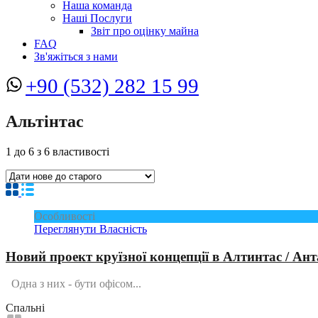
Наша команда
Наші Послуги
Звіт про оцінку майна
FAQ
Зв'яжіться з нами
+90 (532) 282 15 99
Альтінтас
1
до
6
з
6
властивості
Особливості
Переглянути Власність
Новий проект круїзної концепції в Алтинтас / Ант
Одна з них - бути офісом...
Спальні