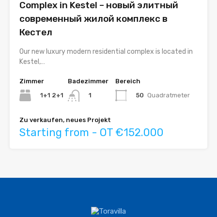
Complex in Kestel – новый элитный
современный жилой комплекс в
Кестел
Our new luxury modern residential complex is located in
Kestel,…
Zimmer
Badezimmer
Bereich
1+1 2+1
50
Quadratmeter
1
Zu verkaufen, neues Projekt
Starting from - OT €152.000