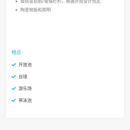
锻铁或铝制/玻璃栏杆，根据外观设计而定
陶瓷地板和照明
特点
开放池
台球
游乐场
带泳池