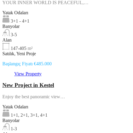
YOUR INNER WORLD IS PEACEFUL,…
Yatak Odaları
3+1 - 4+1
Banyolar
3-5
Alan
147-405
m²
Satılık, Yeni Proje
Başlangıç Fiyatı €485.000
View Property
New Project in Kestel
Enjoy the best panoramic view…
Yatak Odaları
1+1, 2+1, 3+1, 4+1
Banyolar
1-3