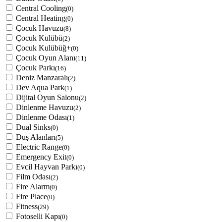
Central Cooling
(0)
Central Heating
(0)
Çocuk Havuzu
(8)
Çocuk Kulübü
(2)
Çocuk Kulübüğ+
(0)
Çocuk Oyun Alanı
(11)
Çocuk Parkı
(16)
Deniz Manzaralı
(2)
Dev Aqua Park
(1)
Dijital Oyun Salonu
(2)
Dinlenme Havuzu
(2)
Dinlenme Odası
(1)
Dual Sinks
(0)
Duş Alanları
(5)
Electric Range
(0)
Emergency Exit
(0)
Evcil Hayvan Parkı
(0)
Film Odası
(2)
Fire Alarm
(0)
Fire Place
(0)
Fitness
(29)
Fotoselli Kapı
(0)