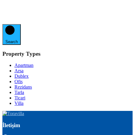
Search
Property Types
Apartman
Arsa
Dublex
Ofis
Rezidans
Tarla
Ticari
Villa
İletişim