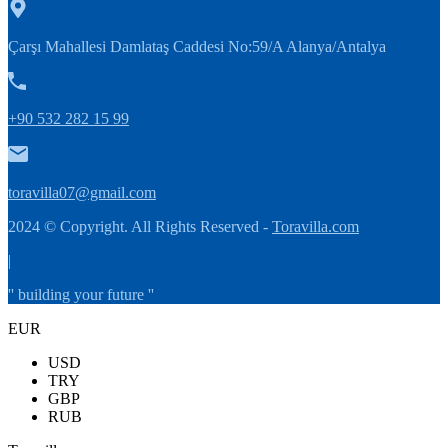
Çarşı Mahallesi Damlataş Caddesi No:59/A Alanya/Antalya
+90 532 282 15 99
toravilla07@gmail.com
2024 © Copyright. All Rights Reserved -
Toravilla.com
|
'' building your future ''
EUR
USD
TRY
GBP
RUB