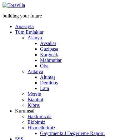
building your future
Anasayfa
Tüm Emlaklar
Alanya
Avsallar
Gazipaşa
Kargıcak
Mahmutlar
Oba
Antalya
Altıntaş
Demirtaş
Lara
Mersin
İstanbul
Kıbrıs
Kurumsal
Hakkımızda
Ekibimiz
Hizmetlerimiz
Gayrimenkul Değerleme Raporu
SSS