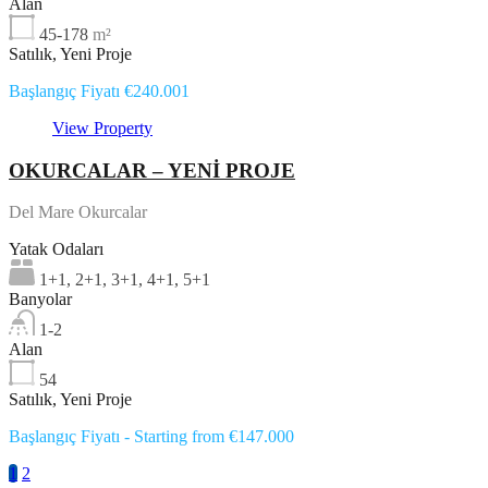
Alan
45-178
m²
Satılık, Yeni Proje
Başlangıç Fiyatı €240.001
View Property
OKURCALAR – YENİ PROJE
Del Mare Okurcalar
Yatak Odaları
1+1, 2+1, 3+1, 4+1, 5+1
Banyolar
1-2
Alan
54
Satılık, Yeni Proje
Başlangıç Fiyatı - Starting from €147.000
1
2