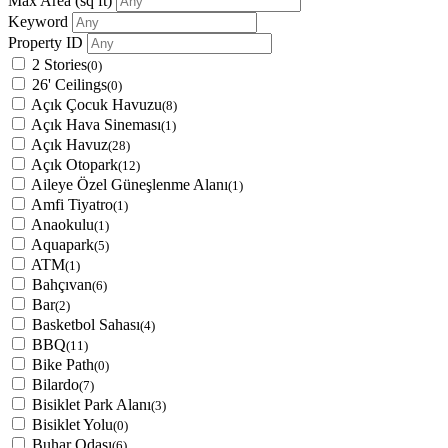
Max Area
(sq ft)
Keyword
Property ID
2 Stories
(0)
26' Ceilings
(0)
Açık Çocuk Havuzu
(8)
Açık Hava Sineması
(1)
Açık Havuz
(28)
Açık Otopark
(12)
Aileye Özel Güneşlenme Alanı
(1)
Amfi Tiyatro
(1)
Anaokulu
(1)
Aquapark
(5)
ATM
(1)
Bahçıvan
(6)
Bar
(2)
Basketbol Sahası
(4)
BBQ
(11)
Bike Path
(0)
Bilardo
(7)
Bisiklet Park Alanı
(3)
Bisiklet Yolu
(0)
Buhar Odası
(6)