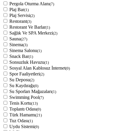
Pergola Oturma Alanı
(7)
Plaj Bar
(1)
Plaj Servisi
(2)
Restorant
(3)
Restorant Ve Barlar
(1)
Sağlık Ve SPA Merkezi
(2)
Sauna
(27)
Sinema
(3)
Sinema Salonu
(1)
Snack Bar
(1)
Sonsuzluk Havuzu
(1)
Sosyal Alan Kablosuz İnternet
(0)
Spor Faaliyetleri
(2)
Su Deposu
(2)
Su Kaydırağı
(0)
Su Sporları Mağazaları
(1)
Swimming Pool
(7)
Tenis Kortu
(13)
Toplantı Odası
(0)
Türk Hamamı
(21)
Tuz Odası
(1)
Uydu Sistemi
(9)