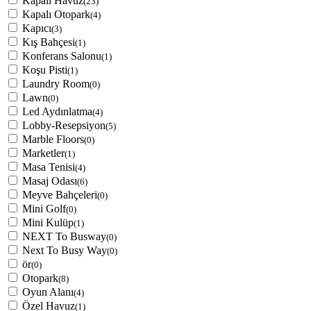
Kapalı Havuz
(23)
Kapalı Otopark
(4)
Kapıcı
(3)
Kış Bahçesi
(1)
Konferans Salonu
(1)
Koşu Pisti
(1)
Laundry Room
(0)
Lawn
(0)
Led Aydınlatma
(4)
Lobby-Resepsiyon
(5)
Marble Floors
(0)
Marketler
(1)
Masa Tenisi
(4)
Masaj Odası
(6)
Meyve Bahçeleri
(0)
Mini Golf
(0)
Mini Kulüp
(1)
NEXT To Busway
(0)
Next To Busy Way
(0)
ör
(0)
Otopark
(8)
Oyun Alanı
(4)
Özel Havuz
(1)