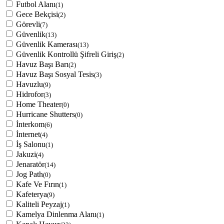
Futbol Alanı
(1)
Gece Bekçisi
(2)
Görevli
(7)
Güvenlik
(13)
Güvenlik Kamerası
(13)
Güvenlik Kontrollü Şifreli Giriş
(2)
Havuz Başı Barı
(2)
Havuz Başı Sosyal Tesis
(3)
Havuzlu
(9)
Hidrofor
(3)
Home Theater
(0)
Hurricane Shutters
(0)
İnterkom
(6)
İnternet
(4)
İş Salonu
(1)
Jakuzi
(4)
Jenaratör
(14)
Jog Path
(0)
Kafe Ve Fırın
(1)
Kafeterya
(9)
Kaliteli Peyzaj
(1)
Kamelya Dinlenma Alanı
(1)