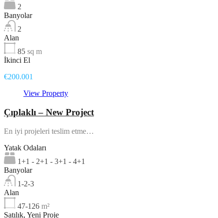
2
Banyolar
2
Alan
85
sq m
İkinci El
€200.001
View Property
Çıplaklı – New Project
En iyi projeleri teslim etme…
Yatak Odaları
1+1 - 2+1 - 3+1 - 4+1
Banyolar
1-2-3
Alan
47-126
m²
Satılık, Yeni Proje