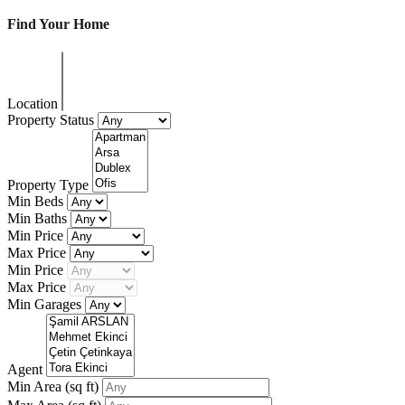
Find Your Home
Location
Property Status
Property Type
Min Beds
Min Baths
Min Price
Max Price
Min Price
Max Price
Min Garages
Agent
Min Area
(sq ft)