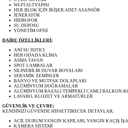
Wİ-Fİ ALTYAPISI
HER BLOK İÇİN İKİŞER ADET ASANSÖR
JENERATÖR
HİDROFOR
SU DEPOSU
YÖNETİM OFİSİ
DAİRE ÖZELLİKLERİ:
ANİ SU ISITICI
HER ODADA KLİMA
ASMA TAVAN
SPOT LAMBALAR
SİLİNEBİLİR DUVAR BOYALARI
SERAMİK ZEMİNLER
BANYO VE MUTFAK DOLAPLARI
ALÜMİNYUM DOĞRAMALAR
ALÜMİNYUM BAZALI TEMPERLİ CAMLI BALKON 
LAVABO, KLOZET VE ARMATÜRLER
GÜVENLİK VE ÇEVRE:
KENDİNİZİ GÜVENDE HİSSETTİRECEK DETAYLAR;
ACİL DURUM YANGIN KAPILARI, YANGIN KAÇIŞ İŞ
KAMERA SİSTEMİ