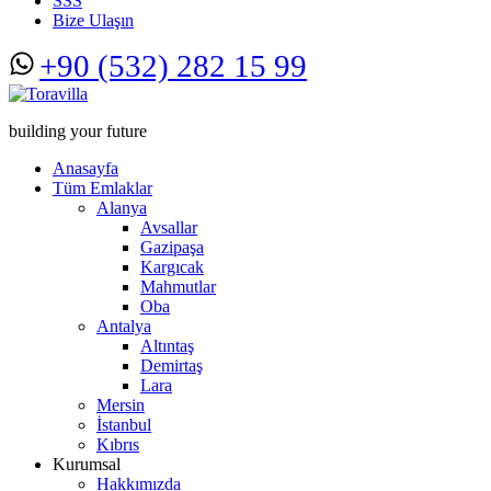
SSS
Bize Ulaşın
+90 (532) 282 15 99
building your future
Anasayfa
Tüm Emlaklar
Alanya
Avsallar
Gazipaşa
Kargıcak
Mahmutlar
Oba
Antalya
Altıntaş
Demirtaş
Lara
Mersin
İstanbul
Kıbrıs
Kurumsal
Hakkımızda