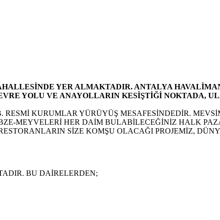
MAHALLESİNDE YER ALMAKTADIR. ANTALYA HAVALİMANI
EVRE YOLU VE ANAYOLLARIN KESİŞTİĞİ NOKTADA, U
B. RESMİ KURUMLAR YÜRÜYÜŞ MESAFESİNDEDİR. MEVSİ
EBZE-MEYVELERİ HER DAİM BULABİLECEĞİNİZ HALK PAZ
ESTORANLARIN SİZE KOMŞU OLACAĞI PROJEMİZ, DÜNYA
TADIR. BU DAİRELERDEN;