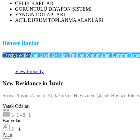
ÇELİK KAPILAR
GÖRÜNTÜLÜ DİYAFON SİSTEMİ
YANGIN DOLAPLARI
ACİL DURUM TOPLANMA ALANLARI
Benzer İlanlar
Tavsiye edilen
İlan Özellikleri
İlan Tipi
İlan Konumu
İlan Durumu
Danış
View Property
New Residance in İzmir
Sosyal Yaşam Alanları Açık Yüzme Havuzu ve Çocuk Havuzu Fitne
Yatak Odaları
3+1 - 5+1
Banyolar
2 - 4
Alan