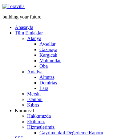
building your future
Anasayfa
Tüm Emlaklar
Alanya
Avsallar
Gazipaşa
Kargıcak
Mahmutlar
Oba
Antalya
Altıntaş
Demirtaş
Lara
Mersin
İstanbul
Kıbrıs
Kurumsal
Hakkımızda
Ekibimiz
Hizmetlerimiz
Gayrimenkul Değerleme Raporu