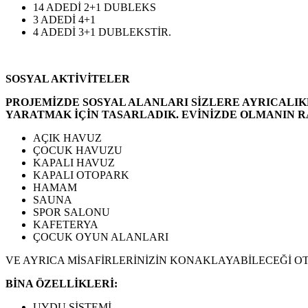
14 ADEDİ 2+1 DUBLEKS
3 ADEDİ 4+1
4 ADEDİ 3+1 DUBLEKSTİR.
SOSYAL AKTİVİTELER
PROJEMİZDE SOSYAL ALANLARI SİZLERE AYRICALIK
YARATMAK İÇİN TASARLADIK. EVİNİZDE OLMANIN R
AÇIK HAVUZ
ÇOCUK HAVUZU
KAPALI HAVUZ
KAPALI OTOPARK
HAMAM
SAUNA
SPOR SALONU
KAFETERYA
ÇOCUK OYUN ALANLARI
VE AYRICA MİSAFİRLERİNİZİN KONAKLAYABİLECEĞİ 
BİNA ÖZELLİKLERİ:
UYDU SİSTEMİ