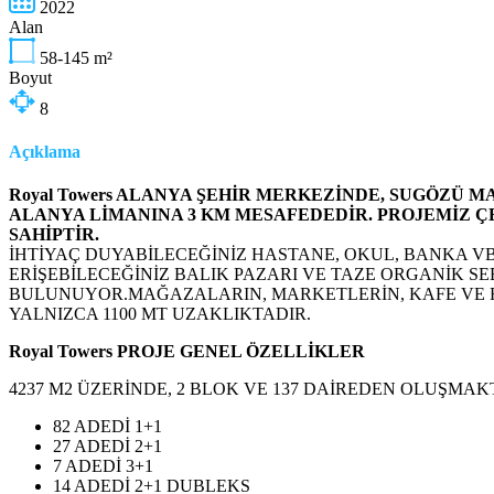
2022
Alan
58-145
m²
Boyut
8
Açıklama
Royal Towers ALANYA ŞEHİR MERKEZİNDE, SUGÖZÜ 
ALANYA LİMANINA 3 KM MESAFEDEDİR. PROJEMİZ Ç
SAHİPTİR.
İHTİYAÇ DUYABİLECEĞİNİZ HASTANE, OKUL, BANKA V
ERİŞEBİLECEĞİNİZ BALIK PAZARI VE TAZE ORGANİK S
BULUNUYOR.MAĞAZALARIN, MARKETLERİN, KAFE VE R
YALNIZCA 1100 MT UZAKLIKTADIR.
Royal Towers PROJE GENEL ÖZELLİKLER
4237 M2 ÜZERİNDE, 2 BLOK VE 137 DAİREDEN OLUŞMAK
82 ADEDİ 1+1
27 ADEDİ 2+1
7 ADEDİ 3+1
14 ADEDİ 2+1 DUBLEKS