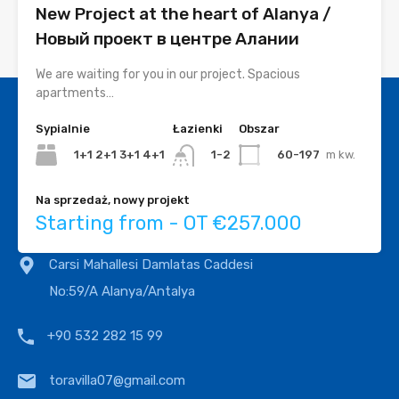
New Project at the heart of Alanya /
Новый проект в центре Алании
We are waiting for you in our project. Spacious
apartments…
Sypialnie
Łazienki
Obszar
1+1 2+1 3+1 4+1
60-197
m kw.
1-2
Na sprzedaż, nowy projekt
Starting from - OT €257.000
Kontakt
Carsi Mahallesi Damlatas Caddesi
No:59/A Alanya/Antalya
+90 532 282 15 99
toravilla07@gmail.com