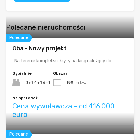
Polecane nieruchomości
Polecane
Oba - Nowy projekt
Na terenie kompleksu: kryty parking należący do...
Sypialnie
Obszar
3+1 4+1 6+1
150
m kw.
Na sprzedaż
Cena wywoławcza - od 416 000
euro
Polecane