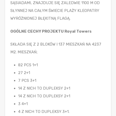
SĄSIADAMI, ZNAJDUJE SIĘ ZALEDWIE 1100 M OD
SŁYNNEJ NA CAŁYM ŚWIECIE PLAŻY KLEOPATRY
WYRÓŻNIONEJ BŁĘKITNĄ FLAGĄ.
OGÓLNE CECHY PROJEKTU Royal Towers
SKŁADA SIĘ Z 2 BLOKÓW I 137 MIESZKAŃ NA 4237
M2. MIESZKAŃ;
82 PCS 1+1
27 2+1
7 PCS 3+1
14 Z NICH TO DUPLEKSY 2+1
14 Z NICH TO DUPLEKSY 2+1
3 4+1
4 Z NICH TO DUPLEKSY 3+1.