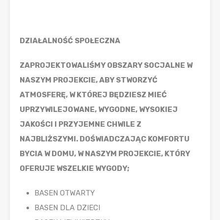
DZIAŁALNOŚĆ SPOŁECZNA
ZAPROJEKTOWALIŚMY OBSZARY SOCJALNE W
NASZYM PROJEKCIE, ABY STWORZYĆ
ATMOSFERĘ, W KTÓREJ BĘDZIESZ MIEĆ
UPRZYWILEJOWANE, WYGODNE, WYSOKIEJ
JAKOŚCI I PRZYJEMNE CHWILE Z
NAJBLIŻSZYMI. DOŚWIADCZAJĄC KOMFORTU
BYCIA W DOMU, W NASZYM PROJEKCIE, KTÓRY
OFERUJE WSZELKIE WYGODY;
BASEN OTWARTY
BASEN DLA DZIECI