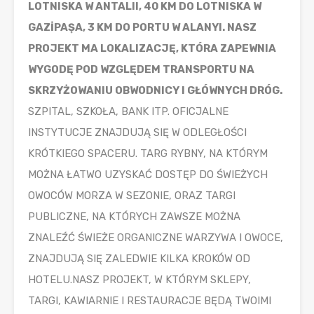
LOTNISKA W ANTALII, 40 KM DO LOTNISKA W
GAZİPAŞA, 3 KM DO PORTU W ALANYI. NASZ
PROJEKT MA LOKALIZACJĘ, KTÓRA ZAPEWNIA
WYGODĘ POD WZGLĘDEM TRANSPORTU NA
SKRZYŻOWANIU OBWODNICY I GŁÓWNYCH DRÓG.
SZPITAL, SZKOŁA, BANK ITP. OFICJALNE
INSTYTUCJE ZNAJDUJĄ SIĘ W ODLEGŁOŚCI
KRÓTKIEGO SPACERU. TARG RYBNY, NA KTÓRYM
MOŻNA ŁATWO UZYSKAĆ DOSTĘP DO ŚWIEŻYCH
OWOCÓW MORZA W SEZONIE, ORAZ TARGI
PUBLICZNE, NA KTÓRYCH ZAWSZE MOŻNA
ZNALEŹĆ ŚWIEŻE ORGANICZNE WARZYWA I OWOCE,
ZNAJDUJĄ SIĘ ZALEDWIE KILKA KROKÓW OD
HOTELU.NASZ PROJEKT, W KTÓRYM SKLEPY,
TARGI, KAWIARNIE I RESTAURACJE BĘDĄ TWOIMI