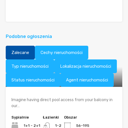
Podobne ogłoszenia
Zalecane
Cechy nieruchomości
Typ nieruchomości
Lokalizacja nieruchomości
Status nieruchomości
Agent nieruchomości
Imagine having direct pool access from your balcony in
our…
Sypialnie
Łazienki
Obszar
1+1 - 2+1
56-195
1-2