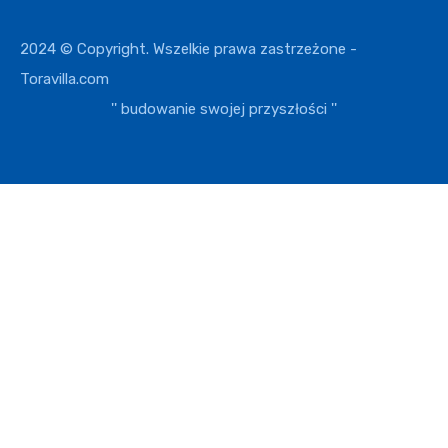
2024 © Copyright. Wszelkie prawa zastrzeżone -
Toravilla.com
'' budowanie swojej przyszłości ''
EUR
USD
SPRÓBUJ
GBP
RUB
Toravilla
Logowanie
Nazwa użytkownika
Hasło
Nie pamiętasz hasła?
Logowanie
Resetowanie hasła