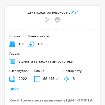
Ідентифікатор власності :
0124
Спальні
Ванні кімнати
1-3
1-3
Гараж.
Відкрита та закрита автостоянка
Рік побудови
Площа
Розмір лоту
2022
58-145
м²
8
Опис
Royal Towers розташований у ЦЕНТРІ МІСТА