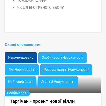
ПОЖЕЖНІ ШАФИ
МІСЦЯ ЕКСТРЕНОГО ЗБОРУ
Схожі оголошення
Рекомендовано
Особливості Нерухомості
Тип Нерухомості
Розташування Нерухомості
Майновий Стан
Агент З Нерухомості
Особливості
Каргічак - проект нової вілли