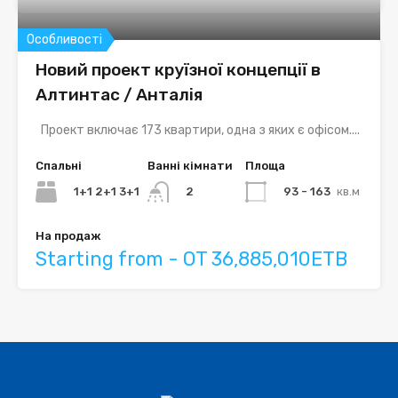
Особливості
Новий проект круїзної концепції в
Алтинтас / Анталія
Проект включає 173 квартири, одна з яких є офісом....
Спальні
Ванні кімнати
Площа
1+1 2+1 3+1
93 - 163
кв.м
2
На продаж
Starting from - OT 36,885,010ETB