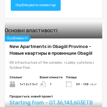
Основні властивості
Особливості
New Apartments in Obagöl Province –
Новые квартиры в провинции Obagöl
EN: Infrastructure of the complex: ▪ Lobby-cafeteria ▪
Outdoor Pool…
Спальні
Ванні кімнати
Площа
1+1 2+1 3+1
59 - 138
кв.м
1
Продається, новий проект
Starting from - OT 36,143,603ETB