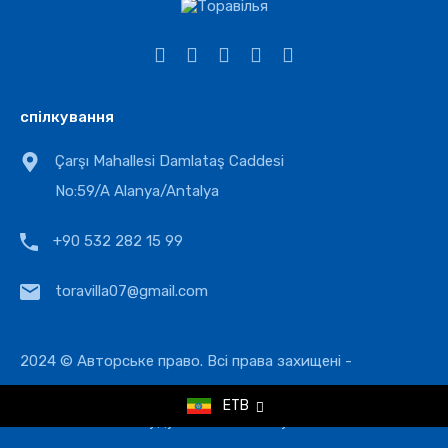
спілкування
Çarşı Mahallesi Damlataş Caddesi
No:59/A Alanya/Antalya
+90 532 282 15 99
toravilla07@gmail.com
2024 © Авторське право. Всі права захищені -
toravilla.com
ETB
"будуючи своє майбутнє