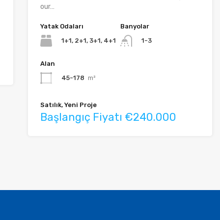
our…
Yatak Odaları
Banyolar
1+1, 2+1, 3+1, 4+1
1-3
Alan
45-178
m²
Satılık, Yeni Proje
Başlangıç Fiyatı €240.000