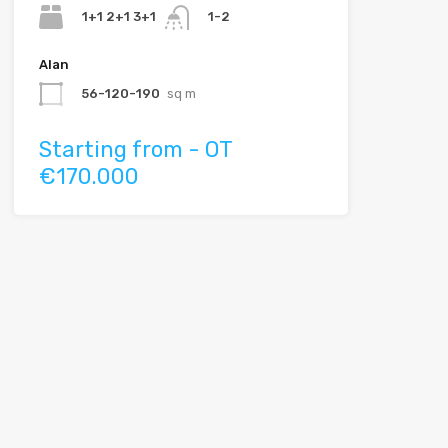
1+1 2+1 3+1
1-2
Alan
56-120-190
sq m
Starting from - OT
€170.000