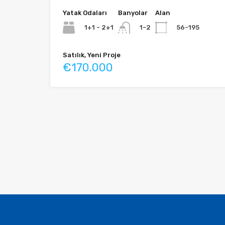
Yatak Odaları
Banyolar
Alan
1+1 - 2+1
56-195
1-2
Satılık, Yeni Proje
€170.000