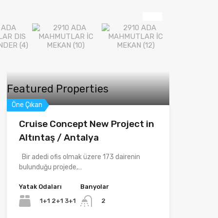
Featured Properties
Öne Çıkan
Cruise Concept New Project in
Altıntaş / Antalya
Bir adedi ofis olmak üzere 173 dairenin
bulunduğu projede,…
Yatak Odaları
Banyolar
1+1 2+1 3+1
2