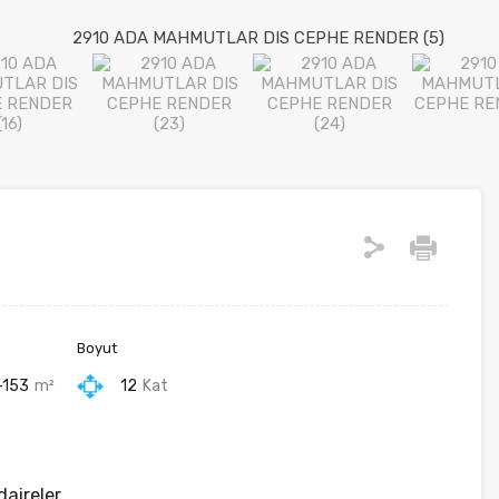
Boyut
-153
m²
12
Kat
aireler.