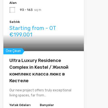
Alan
93 - 163
sq m
Satılık
Starting from - OT
€199.001
Öne Çıkan
Ultra Luxury Residence
Complex in Kestel / Жилой
комплекс класса люкс в
Кестеле
Our new project offers truly exceptional
living spaces, far from…
Yatak Odaları
Banyolar