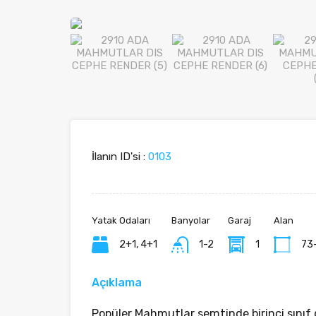
İlanın ID'si :
0103
Yatak Odaları
Banyolar
Garaj
Alan
2+1, 4+1
1-2
1
73
Açıklama
Popüler Mahmutlar semtinde birinci sınıf d