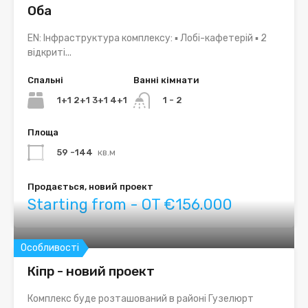
Оба
EN: Інфраструктура комплексу: ▪ Лобі-кафетерій ▪ 2
відкриті...
Спальні
Ванні кімнати
1+1 2+1 3+1 4+1
1 - 2
Площа
59 -144
кв.м
Продається, новий проект
Starting from - OT €156.000
Особливості
Кіпр - новий проект
Комплекс буде розташований в районі Гузелюрт