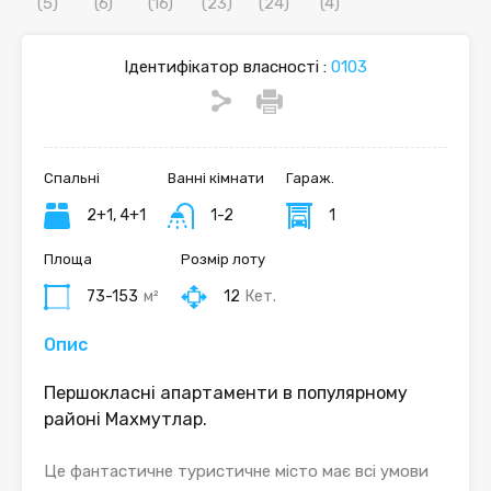
Ідентифікатор власності :
0103
Спальні
Ванні кімнати
Гараж.
2+1, 4+1
1-2
1
Площа
Розмір лоту
73-153
м²
12
Кет.
Опис
Першокласні апартаменти в популярному
районі Махмутлар.
Це фантастичне туристичне місто має всі умови