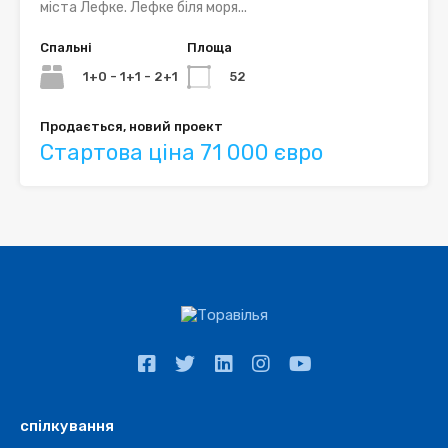
міста Лефке. Лефке біля моря...
Спальні
Площа
1+0 - 1+1 - 2+1
52
Продається, новий проект
Стартова ціна 71 000 євро
спілкування