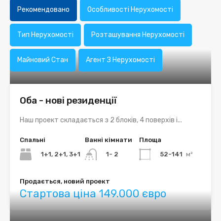
Рекомендовано
Особливості Нерухомості
Тип Нерухомості
Розташування Нерухомості
Майновий Стан
Агент З Нерухомості
Оба - нові резиденції
Наш проект складається з 2 блоків, 4 поверхів і...
Спальні
Ванні кімнати
Площа
1+1, 2+1, 3+1
52-141
м²
1- 2
Продається, новий проект
Стартова ціна 149.000 євро