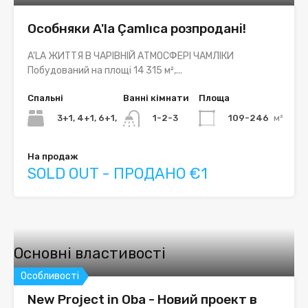
Особняки A'la Çamlıca розпродані!
A'LA ЖИТТЯ В ЧАРІВНІЙ АТМОСФЕРІ ЧАМЛІКИ
Побудований на площі 14 315 м²,...
Спальні
Ванні кімнати
Площа
3+1, 4+1, 6+1,
109-246
м²
1-2-3
На продаж
SOLD OUT - ПРОДАНО €1
Основні властивості
Особливості
New Project in Oba - Новий проект в