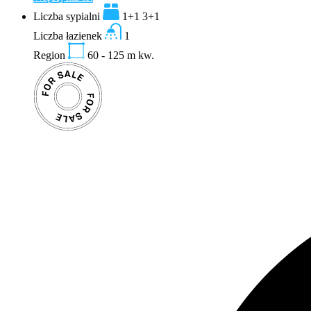
Liczba sypialni
1+1 3+1
Liczba łazienek
1
Region
60 - 125
m kw.