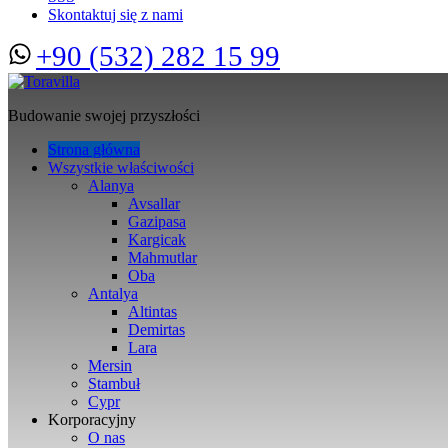
Skontaktuj się z nami
+90 (532) 282 15 99
Budowanie swojej przyszłości
Strona główna
Wszystkie właściwości
Alanya
Avsallar
Gazipasa
Kargicak
Mahmutlar
Oba
Antalya
Altintas
Demirtas
Lara
Mersin
Stambuł
Cypr
Korporacyjny
O nas