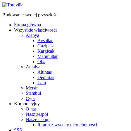
Budowanie swojej przyszłości
Strona główna
Wszystkie właściwości
Alanya
Avsallar
Gazipasa
Kargicak
Mahmutlar
Oba
Antalya
Altintas
Demirtas
Lara
Mersin
Stambuł
Cypr
Korporacyjny
O nas
Nasz zespół
Nasze usługi
Raport z wyceny nieruchomości
SSS