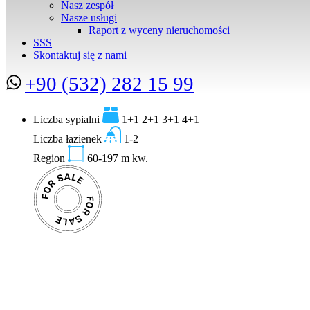
Nasz zespół
Nasze usługi
Raport z wyceny nieruchomości
SSS
Skontaktuj się z nami
+90 (532) 282 15 99
Liczba sypialni
1+1 2+1 3+1 4+1
Liczba łazienek
1-2
Region
60-197
m kw.