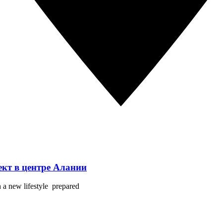
оект в центре Алании
h a new lifestyle prepared