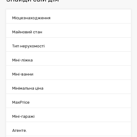
Місцезнаходження
Майновий стан
Тип нерухомості
Міні-ліжка
Міні-ванни
Мінімальна ціна
MaxPrice
Міні-гаражі
Агенте.