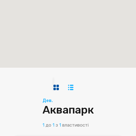
Дев.
Аквапарк
1
до
1
з
1
властивості