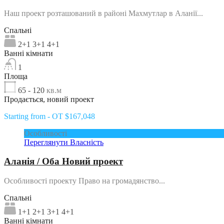
Наш проект розташований в районі Махмутлар в Аланії...
Спальні
2+1 3+1 4+1
Ванні кімнати
1
Площа
65 - 120
кв.м
Продається, новий проект
Starting from - OT $167,048
Особливості
Переглянути Власність
Аланія / Оба Новий проект
Особливості проекту Право на громадянство...
Спальні
1+1 2+1 3+1 4+1
Ванні кімнати