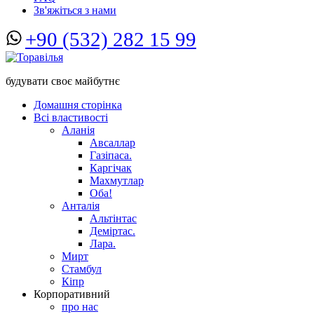
Зв'яжіться з нами
+90 (532) 282 15 99
будувати своє майбутнє
Домашня сторінка
Всі властивості
Аланія
Авсаллар
Газіпаса.
Каргічак
Махмутлар
Оба!
Анталія
Альтінтас
Деміртас.
Лара.
Мирт
Стамбул
Кіпр
Корпоративний
про нас