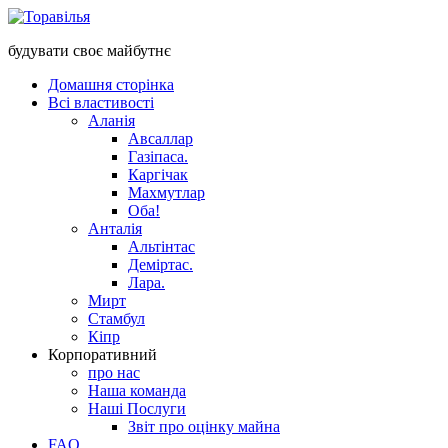
будувати своє майбутнє
Домашня сторінка
Всі властивості
Аланія
Авсаллар
Газіпаса.
Каргічак
Махмутлар
Оба!
Анталія
Альтінтас
Деміртас.
Лара.
Мирт
Стамбул
Кіпр
Корпоративний
про нас
Наша команда
Наші Послуги
Звіт про оцінку майна
FAQ