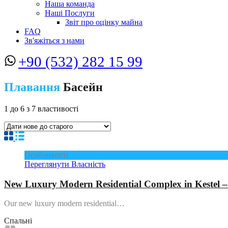
Наша команда
Наші Послуги
Звіт про оцінку майна
FAQ
Зв'яжіться з нами
+90 (532) 282 15 99
Плавання
Басейн
1
до
6
з
7
властивості
Особливості
Переглянути Власність
New Luxury Modern Residential Complex in Keste
Our new luxury modern residential…
Спальні