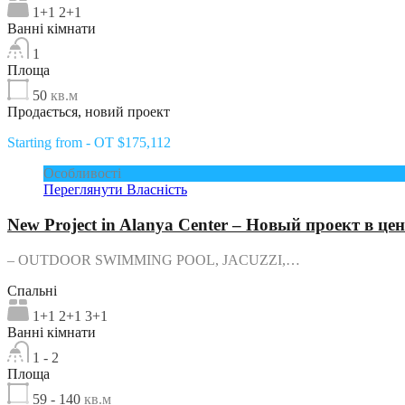
1+1 2+1
Ванні кімнати
1
Площа
50
кв.м
Продається, новий проект
Starting from - OT $175,112
Особливості
Переглянути Власність
New Project in Alanya Center – Новый проект в ц
– OUTDOOR SWIMMING POOL, JACUZZI,…
Спальні
1+1 2+1 3+1
Ванні кімнати
1 - 2
Площа
59 - 140
кв.м