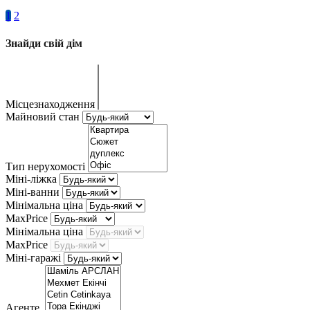
1
2
Знайди свій дім
Місцезнаходження
Майновий стан
Тип нерухомості
Міні-ліжка
Міні-ванни
Мінімальна ціна
MaxPrice
Мінімальна ціна
MaxPrice
Міні-гаражі
Агенте.