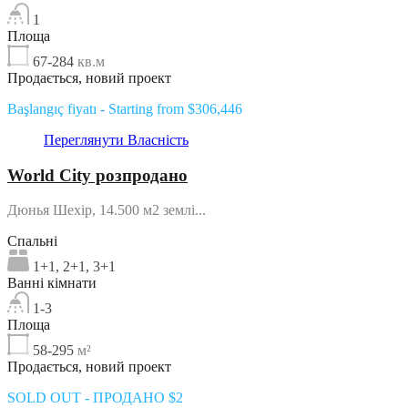
1
Площа
67-284
кв.м
Продається, новий проект
Başlangıç fiyatı - Starting from $306,446
Переглянути Власність
World City розпродано
Дюнья Шехір, 14.500 м2 землі...
Спальні
1+1, 2+1, 3+1
Ванні кімнати
1-3
Площа
58-295
м²
Продається, новий проект
SOLD OUT - ПРОДАНО $2