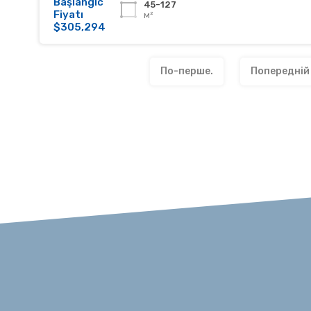
Başlangıc
45-127
Fiyatı
м²
$305,294
По-перше.
Попередній