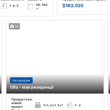
$182,025
58-186
1-2-3
м²
36
На продаж
Оба - нові резиденції
Продається,
новий
1+1, 2+1, 3+1
1- 2
проект