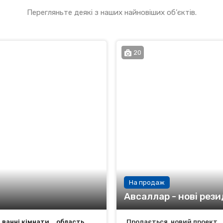
Перегляньте деякі з наших найновіших об’єктів.
20
На продаж
Авсаллар - нові рези
ванні кімнати
область
Продається, новий проект