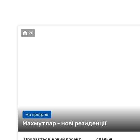
20
На продаж
Махмутлар - нові резиденції
Продається, новий проект
спальні