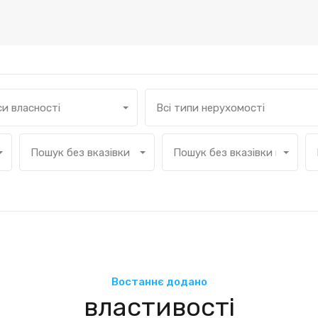
си власності
Всі типи нерухомості
Пошук без вказівки кількості спалень
Пошук без вказівки кількост
Востаннє додано
властивості