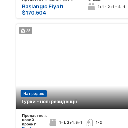
Başlangıc Fiyatı
1+1 - 2+1 - 4+1
$170,504
25
На продаж
Турки - нові резиденції
Продається,
новий
1+1, 2+1, 3+1
1-2
проект