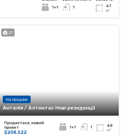
47
1+1
1
м²
27
На продаж
Анталія / Алтинтас Нові резиденції
Продається, новий
48
1+1
1
проект
м²
$208,522