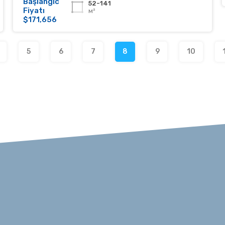
Başlangıc
52-141
Fiyatı
м²
$171,656
5
6
7
8
9
10