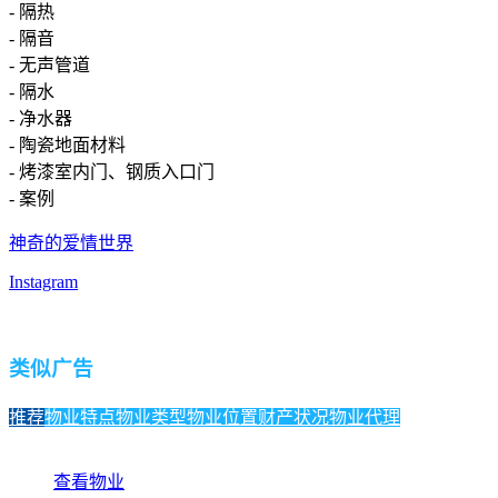
- 隔热
- 隔音
- 无声管道
- 隔水
- 净水器
- 陶瓷地面材料
- 烤漆室内门、钢质入口门
- 案例
神奇的爱情世界
Instagram
类似广告
推荐
物业特点
物业类型
物业位置
财产状况
物业代理
查看物业