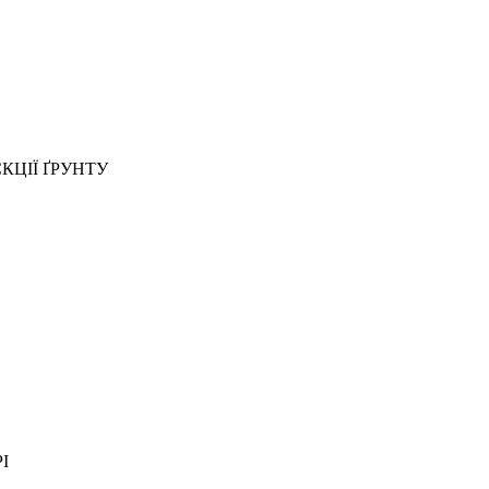
КЦІЇ ҐРУНТУ
І