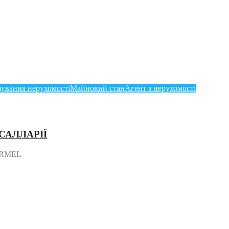
ування нерухомості
Майновий стан
Агент з нерухомості
ВСАЛЛАРІЇ
ARMEL