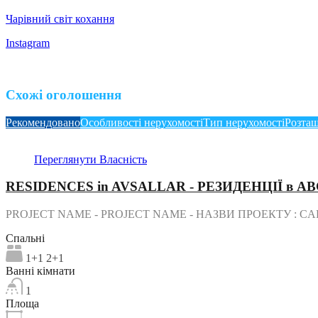
Чарівний світ кохання
Instagram
Схожі оголошення
Рекомендовано
Особливості нерухомості
Тип нерухомості
Розташ
Переглянути Власність
RESIDENCES in AVSALLAR - РЕЗИДЕНЦІЇ в А
PROJECT NAME - PROJECT NAME - НАЗВИ ПРОЕКТУ : C
Спальні
1+1 2+1
Ванні кімнати
1
Площа