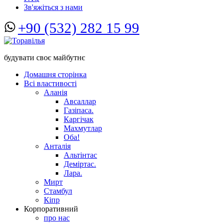
Зв'яжіться з нами
+90 (532) 282 15 99
будувати своє майбутнє
Домашня сторінка
Всі властивості
Аланія
Авсаллар
Газіпаса.
Каргічак
Махмутлар
Оба!
Анталія
Альтінтас
Деміртас.
Лара.
Мирт
Стамбул
Кіпр
Корпоративний
про нас