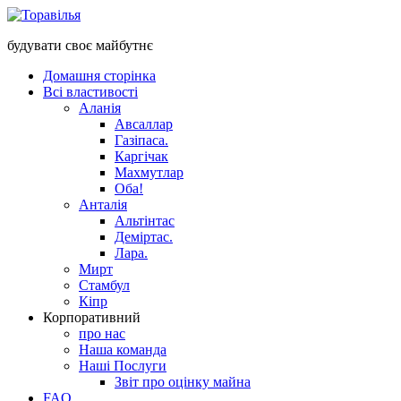
будувати своє майбутнє
Домашня сторінка
Всі властивості
Аланія
Авсаллар
Газіпаса.
Каргічак
Махмутлар
Оба!
Анталія
Альтінтас
Деміртас.
Лара.
Мирт
Стамбул
Кіпр
Корпоративний
про нас
Наша команда
Наші Послуги
Звіт про оцінку майна
FAQ