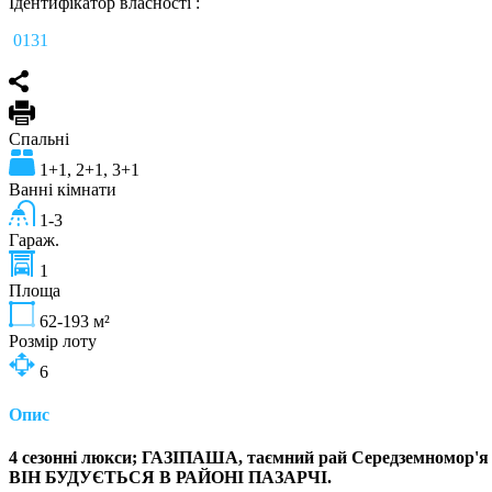
Ідентифікатор власності :
0131
Спальні
1+1, 2+1, 3+1
Ванні кімнати
1-3
Гараж.
1
Площа
62-193
м²
Розмір лоту
6
Опис
4 сезонні люкси; ГАЗІПАША, таємний рай Середземномор'я
ВІН БУДУЄТЬСЯ В РАЙОНІ ПАЗАРЧІ.