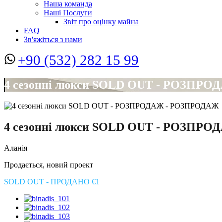
Наша команда
Наші Послуги
Звіт про оцінку майна
FAQ
Зв'яжіться з нами
+90 (532) 282 15 99
4 сезонні люкси SOLD OUT - РОЗПР
4 сезонні люкси SOLD OUT - РОЗПР
Аланія
Продається, новий проект
SOLD OUT - ПРОДАНО €1