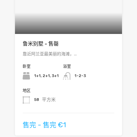
鲁米别墅 - 售罄
靠近阿兰亚最美丽的海滩，...
卧室
浴室
1+1, 2+1, 3+1
1-2-3
地区
平方米
58
售完 - 售完 €1